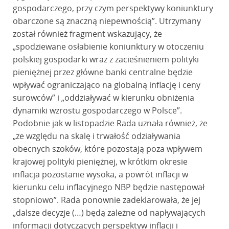
gospodarczego, przy czym perspektywy koniunktury
obarczone są znaczną niepewnością”. Utrzymany
został również fragment wskazujący, że
„spodziewane osłabienie koniunktury w otoczeniu
polskiej gospodarki wraz z zacieśnieniem polityki
pieniężnej przez główne banki centralne będzie
wpływać ograniczająco na globalną inflację i ceny
surowców” i „oddziaływać w kierunku obniżenia
dynamiki wzrostu gospodarczego w Polsce”.
Podobnie jak w listopadzie Rada uznała również, że
„ze względu na skalę i trwałość odziaływania
obecnych szoków, które pozostają poza wpływem
krajowej polityki pieniężnej, w krótkim okresie
inflacja pozostanie wysoka, a powrót inflacji w
kierunku celu inflacyjnego NBP będzie następował
stopniowo”. Rada ponownie zadeklarowała, że jej
„dalsze decyzje (…) będą zależne od napływających
informacji dotyczących perspektyw inflacji i