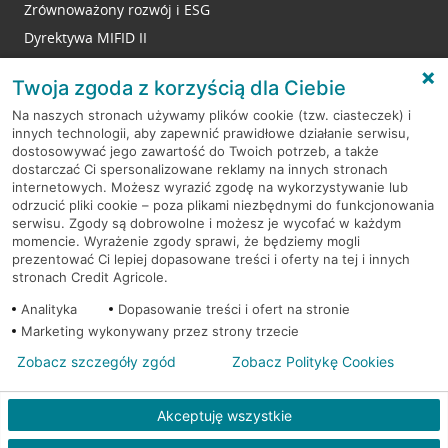
Zrównoważony rozwój i ESG
Dyrektywa MIFID II
Reklamacje
Twoja zgoda z korzyścią dla Ciebie
Na naszych stronach używamy plików cookie (tzw. ciasteczek) i
innych technologii, aby zapewnić prawidłowe działanie serwisu,
RODO
dostosowywać jego zawartość do Twoich potrzeb, a także
dostarczać Ci spersonalizowane reklamy na innych stronach
Regulamin serwisu
internetowych. Możesz wyrazić zgodę na wykorzystywanie lub
odrzucić pliki cookie – poza plikami niezbędnymi do funkcjonowania
Mapa serwisu
serwisu. Zgody są dobrowolne i możesz je wycofać w każdym
momencie. Wyrażenie zgody sprawi, że będziemy mogli
Polityka
Cookies
prezentować Ci lepiej dopasowane treści i oferty na tej i innych
stronach Credit Agricole.
Polityka prywatności
Analityka
Dopasowanie treści i ofert na stronie
Marketing wykonywany przez strony trzecie
Zobacz szczegóły zgód
Zobacz Politykę Cookies
© 2026 Credit Agricole Bank Polska S.A. Wszelkie prawa zastrzeżone
Akceptuję wszystkie