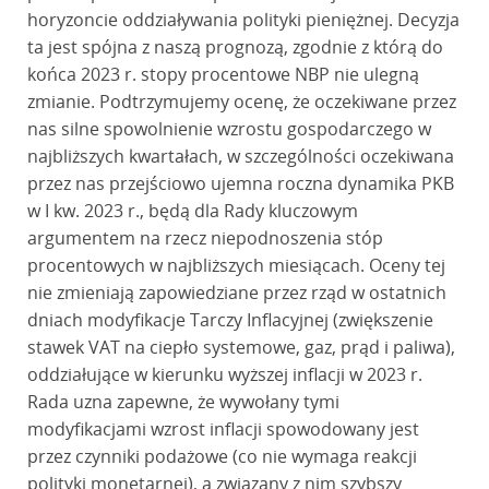
horyzoncie oddziaływania polityki pieniężnej. Decyzja
ta jest spójna z naszą prognozą, zgodnie z którą do
końca 2023 r. stopy procentowe NBP nie ulegną
zmianie. Podtrzymujemy ocenę, że oczekiwane przez
nas silne spowolnienie wzrostu gospodarczego w
najbliższych kwartałach, w szczególności oczekiwana
przez nas przejściowo ujemna roczna dynamika PKB
w I kw. 2023 r., będą dla Rady kluczowym
argumentem na rzecz niepodnoszenia stóp
procentowych w najbliższych miesiącach. Oceny tej
nie zmieniają zapowiedziane przez rząd w ostatnich
dniach modyfikacje Tarczy Inflacyjnej (zwiększenie
stawek VAT na ciepło systemowe, gaz, prąd i paliwa),
oddziałujące w kierunku wyższej inflacji w 2023 r.
Rada uzna zapewne, że wywołany tymi
modyfikacjami wzrost inflacji spowodowany jest
przez czynniki podażowe (co nie wymaga reakcji
polityki monetarnej), a związany z nim szybszy