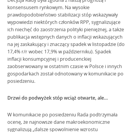
Decyzja Rady była zgodna z naszą prognozą i
konsensusem rynkowym. Na wysokie
prawdopodobieństwo stabilizacji stóp wskazywały
wypowiedzi niektórych członków RPP, sygnalizujące
ich niechęć do zaostrzenia polityki pieniężnej, a także
publikacja wstępnych danych o inflacji wskazujących
na jej zaskakujący i znaczący spadek w listopadzie (do
17,4% r/r wobec 17,9% w październiku). Spadek
inflacji konsumpcyjnej i producenckiej
zaobserwowany w ostatnim czasie w Polsce i innych
gospodarkach został odnotowany w komunikacie po
posiedzeniu.
Drzwi do podwyżek stóp wciąż otwarte, ale…
W komunikacie po posiedzeniu Rada podtrzymała
ocenę, że najnowsze dane makroekonomiczne
sygnalizują „dalsze spowolnienie wzrostu