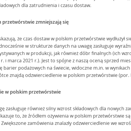
ładowych dla zatrudnienia i czasu dostaw.
 przetwórstwie zmniejszają się
kazują, że czas dostaw w polskim przetwórstwie wydłużył si
Jednocześnie w strukturze danych na uwagę zasługuje wyraźn
tywanych w produkcji, jak również dóbr finalnych (ich wzro
. i marca 2021 r.). Jest to spójne z naszą oceną sprzed mies
ię barier podażowych na świecie, widoczne m.in. w wynikach
ótce znajdą odzwierciedlenie w polskim przetwórstwie (por.
ie w polskim przetwórstwie
gę zasługuje również silny wzrost składowych dla nowych 
azuje to, że źródłem ożywienia w polskim przetwórstwie s
 Zwiększone zamówienia znalazły odzwierciedlenie we wzrośc