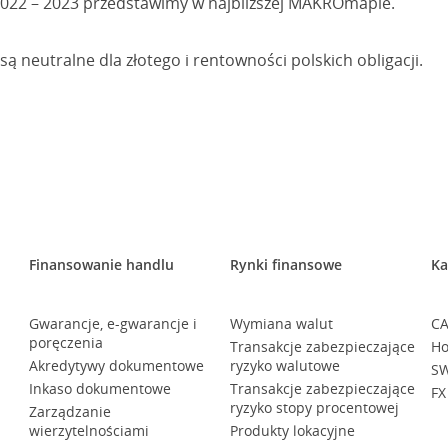
022 – 2023 przedstawimy w najbliższej MAKROmapie.
ą neutralne dla złotego i rentowności polskich obligacji.
Finansowanie handlu
Rynki finansowe
Ka
Gwarancje, e-gwarancje i
Wymiana walut
CA
poręczenia
Transakcje zabezpieczające
Ho
Akredytywy dokumentowe
ryzyko walutowe
SW
Inkaso dokumentowe
Transakcje zabezpieczające
FX
ryzyko stopy procentowej
Zarządzanie
wierzytelnościami
Produkty lokacyjne