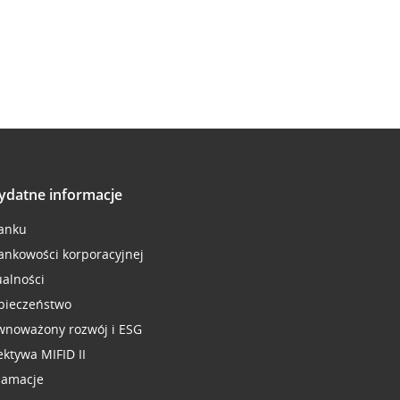
ydatne informacje
anku
ankowości korporacyjnej
ualności
pieczeństwo
wnoważony rozwój i ESG
ektywa MIFID II
lamacje