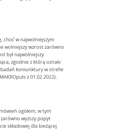
ę, choć w najwolniejszym
ie wolniejszy wzrost zarówno
st był najwolniejszy
iąca, zgodnie z którą oznaki
 badań koniunktury w strefie
 MAKROpuls z 01.02.2022).
zamówień ogółem, w tym
ą zarówno wyższy popyt
ie składowej dla bieżącej