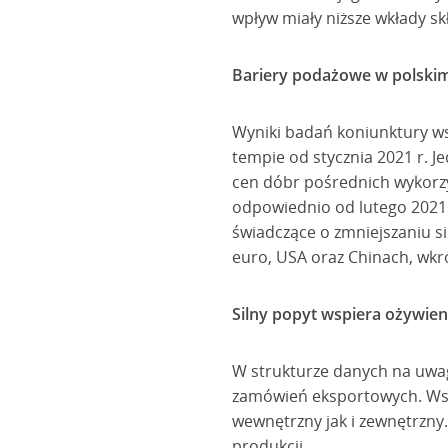
wpływ miały niższe wkłady sk
Bariery podażowe w polskim
Wyniki badań koniunktury ws
tempie od stycznia 2021 r. 
cen dóbr pośrednich wykorzys
odpowiednio od lutego 2021 r
świadczące o zmniejszaniu s
euro, USA oraz Chinach, wkr
Silny popyt wspiera ożywien
W strukturze danych na uwa
zamówień eksportowych. Wsk
wewnętrzny jak i zewnętrzny.
produkcji.