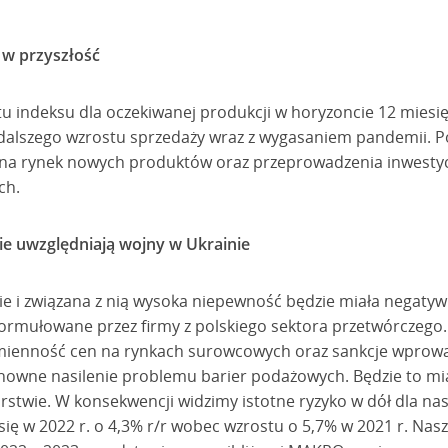
 w przyszłość
tu indeksu dla oczekiwanej produkcji w horyzoncie 12 miesi
dalszego wzrostu sprzedaży wraz z wygasaniem pandemii. Po
a rynek nowych produktów oraz przeprowadzenia inwestycj
ch.
ie uwzględniają wojny w Ukrainie
e i związana z nią wysoka niepewność będzie miała negaty
 formułowane przez firmy z polskiego sektora przetwórczego
zmienność cen na rynkach surowcowych oraz sankcje wprowa
nowne nasilenie problemu barier podażowych. Będzie to mi
stwie. W konsekwencji widzimy istotne ryzyko w dół dla nas
się w 2022 r. o 4,3% r/r wobec wzrostu o 5,7% w 2021 r. Na