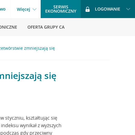
SERWIS
two
LOGOWANIE
Więcej
EKONOMICZNY
ONICZNE
OFERTA GRUPY CA
etwórstwie zmniejszają się
niejszają się
 styczniu, kształtując się
 indeksu wynikał z wyższych
, podczas gdy przeciwny