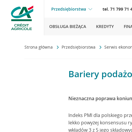
Przedsiębiorstwa
tel. 71 799 71 
OBSŁUGA BIEŻĄCA
KREDYTY
FIN
Strona główna
Przedsiębiorstwa
Serwis ekono
Bariery podażo
Nieznaczna poprawa koniun
Indeks PMI dla polskiego prze
lekko powyżej konsensusu ryn
wkładów 3 z 5 jego składowy