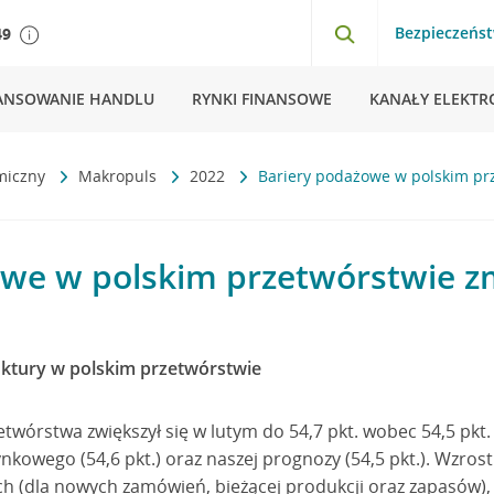
Bezpieczeńs
49
ANSOWANIE HANDLU
RYNKI FINANSOWE
KANAŁY ELEKTR
miczny
Makropuls
2022
Bariery podażowe w polskim prz
we w polskim przetwórstwie zm
ktury w polskim przetwórstwie
twórstwa zwiększył się w lutym do 54,7 pkt. wobec 54,5 pkt. w
kowego (54,6 pkt.) oraz naszej prognozy (54,5 pkt.). Wzrost
ch (dla nowych zamówień, bieżącej produkcji oraz zapasów)