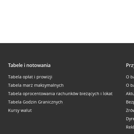
Tabele i notowania
Prz
Tabela opłat i prowizji
O b
Tabela marż maksymalnych
O b
Tabela oprocentowania rachunków bieżących i lokat
Akt
Tabela Godzin Granicznych
Bez
Kursy walut
Zró
Dyr
Rek