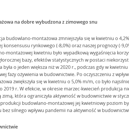
ażowa na dobre wybudzona z zimowego snu
a budowlano-montażowa zmniejszyła się w kwietniu o 4,2%
ej konsensusu rynkowego (-8,0%) oraz naszej prognozy (-9,0
no-montażowej kwietniu było wypadkową wygaśnięcia korzy
głorocznej bazy, efektów statystycznych w postaci niekorzystn
a była o jeden większa niż w 2020 r., podczas gdy w kwietniu
wej fazy ożywienia w budownictwie. Po oczyszczeniu z wpł
wa zwiększyła się w kwietniu o 5,0% m/m, co było najsiln
 2019 r. W efekcie, w okresie marzec-kwiecień produkcja ni
imą, która ograniczyła aktywność w budownictwie w styczn
a produkcji budowlano-montażowej jej kwietniowy poziom był
iącu bez silnego wpływu pandemii na aktywność w budownictwi
wnictwie