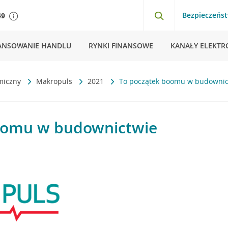
Bezpieczeńs
49
ANSOWANIE HANDLU
RYNKI FINANSOWE
KANAŁY ELEKTR
miczny
Makropuls
2021
To początek boomu w budownic
oomu w budownictwie