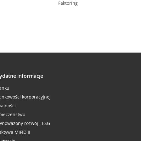
Faktoring
ydatne informacje
anku
ankowości korporacyjnej
ualności
pieczeństwo
wnoważony rozwój i ESG
ektywa MIFID II
lamacje