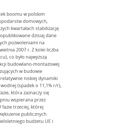
ątek boomu w polskim
gospodarstw domowych,
zych kwartałach stabilizację
 opublikowane dzisiaj dane
tych pozwoleniami na
tnia 2007 r. Z kolei liczba
u), co było najwyższą
dukcji budowlano-montażowej
izujących w budowie
relatywnie niskiej dynamiki
 wodnej (spadek o 11,1% r/r),
azie, która zaznaczy się
opniu wspierana przez
azie trzeciej, której
iększenie publicznych
eloletniego budżetu UE i