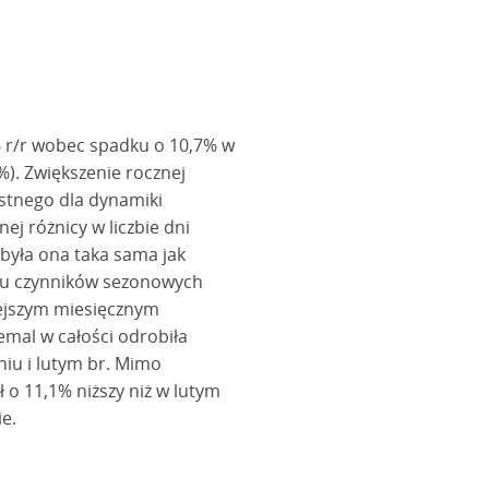
 r/r wobec spadku o 10,7% w
%). Zwiększenie rocznej
stnego dla dynamiki
ej różnicy w liczbie dni
 była ona taka sama jak
ywu czynników sezonowych
iejszym miesięcznym
emal w całości odrobiła
iu i lutym br. Mimo
 o 11,1% niższy niż w lutym
e.