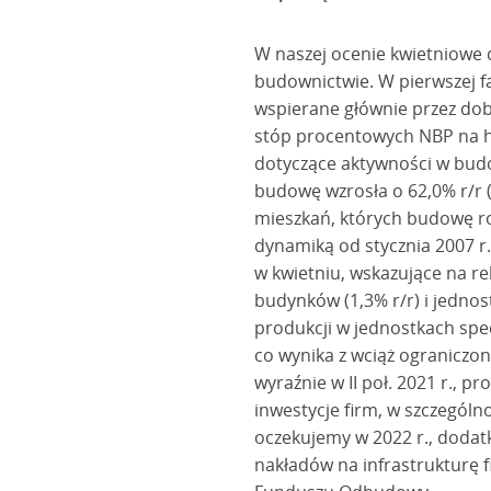
W naszej ocenie kwietniowe
budownictwie. W pierwszej 
wspierane głównie przez dobr
stóp procentowych NBP na hi
dotyczące aktywności w bud
budowę wzrosła o 62,0% r/r (
mieszkań, których budowę ro
dynamiką od stycznia 2007 r
w kwietniu, wskazujące na r
budynków (1,3% r/r) i jednos
produkcji w jednostkach spec
co wynika z wciąż ograniczon
wyraźnie w II poł. 2021 r.,
inwestycje firm, w szczególn
oczekujemy w 2022 r., doda
nakładów na infrastrukturę 