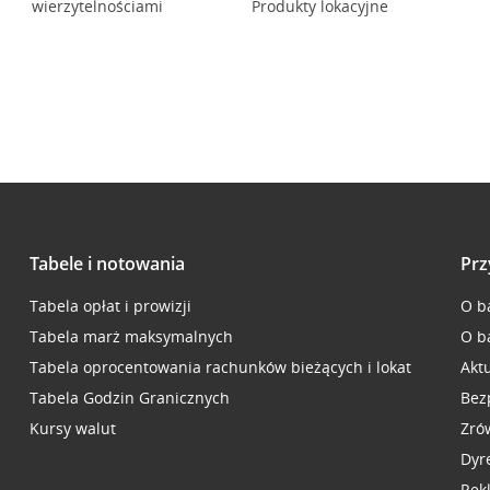
wierzytelnościami
Produkty lokacyjne
Tabele i notowania
Prz
Tabela opłat i prowizji
O b
Tabela marż maksymalnych
O b
Tabela oprocentowania rachunków bieżących i lokat
Akt
Tabela Godzin Granicznych
Bez
Kursy walut
Zró
Dyr
Rek