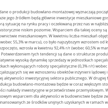
 dane o produkcji budowlano-montażowej wyznaczają pocz
fazie jego źródłem będą głównie inwestycje mieszkaniowe 
ą sytuację na rynku pracy i oczekiwaną przez nas w najbliżs
storycznie niskim poziomie. Wsparciem dla takiej oceny są
ownictwie mieszkaniowym. W kwietniu liczba mieszkań obję
wobec 55,3% w marcu), co było najszybszym wzrostem od kwie
zpoczęto, wzrosła w kwietniu 92,4% r/r (wobec 60,5% w marc
. Potwierdzeniem tych tendencji są dane o strukturze pro
elatywnie wysoką dynamikę sprzedaży w jednostkach specjal
tkach wykonujących roboty specjalistyczne (0,3% r/r) wobec 
jalizujących się we wznoszeniu obiektów inżynierii lądowej i
ej aktywności inwestycyjnej sektora publicznego. W drugiej f
 produkcja budowlano-montażowa będzie w coraz większym st
ości nakłady inwestycyjne w przetwórstwie przemysłowym. W f
tkowym wsparciem dla aktywności w budownictwie będzie zw
finansowanych ze środków unijnych uzyskanych w ramach wi