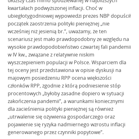
dłuższy czas mimo spodziewanej w najbliższych
kwartałach podwyższonej inflacji. Choć w
ubiegłotygodniowej wypowiedzi prezes NBP dopuścił
początek zaostrzenia polityki pieniężnej „nie
wcześniej niż jesienią br.”, uważamy, że ten
scenariusz jest mało prawdopodobny ze względu na
wysokie prawdopodobieństwo czwartej fali pandemii
w IV kw., związane z relatywnie niskim
wyszczepieniem populacji w Polsce. Wsparciem dla
tej oceny jest przedstawiona w opisie dyskusji na
majowym posiedzeniu RPP ocena większości
członków RPP, zgodnie z którą podniesienie stóp
procentowych „byłoby zasadne dopiero w sytuacji
zakończenia pandemii”, a warunkami koniecznymi
dla zacieśnienia polityki pieniężnej są również
„utrwalenie się ożywienia gospodarczego oraz
pojawienie się ryzyka nadmiernego wzrostu inflacji
generowanego przez czynniki popytowe”.