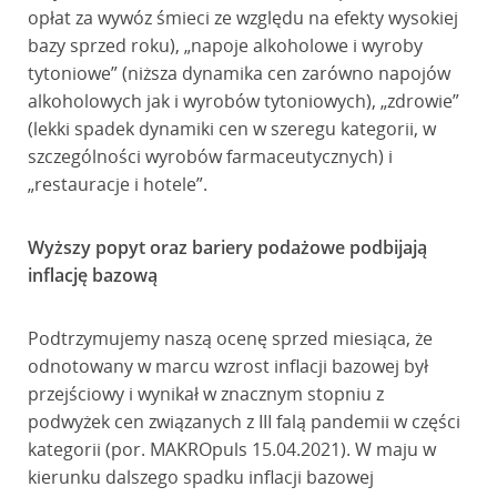
opłat za wywóz śmieci ze względu na efekty wysokiej
bazy sprzed roku), „napoje alkoholowe i wyroby
tytoniowe” (niższa dynamika cen zarówno napojów
alkoholowych jak i wyrobów tytoniowych), „zdrowie”
(lekki spadek dynamiki cen w szeregu kategorii, w
szczególności wyrobów farmaceutycznych) i
„restauracje i hotele”.
Wyższy popyt oraz bariery podażowe podbijają
inflację bazową
Podtrzymujemy naszą ocenę sprzed miesiąca, że
odnotowany w marcu wzrost inflacji bazowej był
przejściowy i wynikał w znacznym stopniu z
podwyżek cen związanych z III falą pandemii w części
kategorii (por. MAKROpuls 15.04.2021). W maju w
kierunku dalszego spadku inflacji bazowej