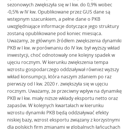
sezonowych zwiększyła się w I kw. do 0,9% wobec
-0,5% w IV kw. Opublikowane przez GUS dane są
wstępnym szacunkiem, a pełne dane o PKB
uwzględniające informacje dotyczące jego struktury
zostaną opublikowane pod koniec miesiąca.
Uważamy, że głównym źródłem zwiększenia dynamiki
PKB w I kw. w porównaniu do IV kw. był wyższy wkład
inwestycji, choć odnotowały one kolejny spadek w
ujęciu rocznym. W kierunku zwiększenia tempa
wzrostu gospodarczego oddziaływał również wyższy
wkład konsumpcji, która naszym zdaniem po raz
pierwszy od I kw. 2020 r. zwiększyła się w ujęciu
rocznym. Uważamy, że przeciwny wpływ na dynamikę
PKB w I kw. miały niższe wkłady eksportu netto oraz
zapasów. W kolejnych kwartałach w kierunku
wzrostu dynamiki PKB będą oddziaływać efekty
niskiej bazy, wzrost eksportu związany z korzystnymi
dla polskich firm zmianami w globalnych łańcuchach