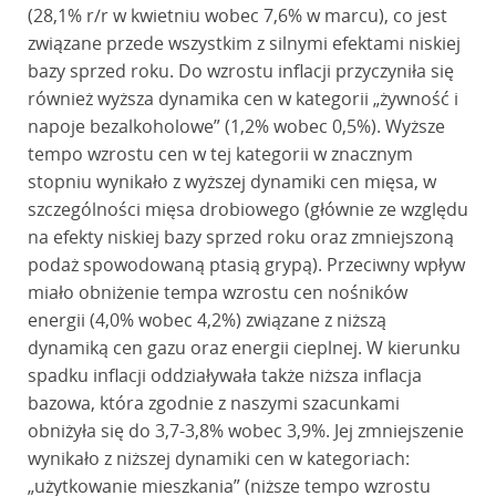
(28,1% r/r w kwietniu wobec 7,6% w marcu), co jest
związane przede wszystkim z silnymi efektami niskiej
bazy sprzed roku. Do wzrostu inflacji przyczyniła się
również wyższa dynamika cen w kategorii „żywność i
napoje bezalkoholowe” (1,2% wobec 0,5%). Wyższe
tempo wzrostu cen w tej kategorii w znacznym
stopniu wynikało z wyższej dynamiki cen mięsa, w
szczególności mięsa drobiowego (głównie ze względu
na efekty niskiej bazy sprzed roku oraz zmniejszoną
podaż spowodowaną ptasią grypą). Przeciwny wpływ
miało obniżenie tempa wzrostu cen nośników
energii (4,0% wobec 4,2%) związane z niższą
dynamiką cen gazu oraz energii cieplnej. W kierunku
spadku inflacji oddziaływała także niższa inflacja
bazowa, która zgodnie z naszymi szacunkami
obniżyła się do 3,7-3,8% wobec 3,9%. Jej zmniejszenie
wynikało z niższej dynamiki cen w kategoriach:
„użytkowanie mieszkania” (niższe tempo wzrostu