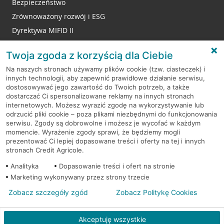
Bezpieczeństwo
Zrównoważony rozwój i ESG
Dyrektywa MIFID II
Reklamacje
Twoja zgoda z korzyścią dla Ciebie
Na naszych stronach używamy plików cookie (tzw. ciasteczek) i
innych technologii, aby zapewnić prawidłowe działanie serwisu,
RODO
dostosowywać jego zawartość do Twoich potrzeb, a także
dostarczać Ci spersonalizowane reklamy na innych stronach
Regulamin serwisu
internetowych. Możesz wyrazić zgodę na wykorzystywanie lub
odrzucić pliki cookie – poza plikami niezbędnymi do funkcjonowania
Mapa serwisu
serwisu. Zgody są dobrowolne i możesz je wycofać w każdym
momencie. Wyrażenie zgody sprawi, że będziemy mogli
Polityka
Cookies
prezentować Ci lepiej dopasowane treści i oferty na tej i innych
stronach Credit Agricole.
Polityka prywatności
Analityka
Dopasowanie treści i ofert na stronie
Marketing wykonywany przez strony trzecie
Zobacz szczegóły zgód
Zobacz Politykę Cookies
© 2026 Credit Agricole Bank Polska S.A. Wszelkie prawa zastrzeżone
Akceptuję wszystkie