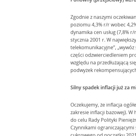
Zgodnie z naszymi oczekiwan
poziomu 4,3% r/r wobec 4,2%
dynamika cen usług (7,8% r/
stycznia 2001 r. W największ
telekomunikacyjne”, „wywóz ś
części odzwierciedleniem pr
względu na przedłużającą się 
podwyżek rekompensujących 
Silny spadek inflacji już za m
Oczekujemy, że inflacja ogół
zakresie inflacji bazowej). 
do celu Rady Polityki Pienięż
Czynnikami ograniczającymi 
cukrowego od początku 2021 