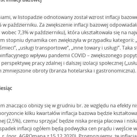
iami, w listopadzie odnotowany został wzrost inflacji bazo
 w październiku. Za zwiększenie inflacji bazowej odpowiada
r wobec 7,3% w październiku), która ukształtowała się na n
ym stopniu dynamika cen zwiększyła w przypadku kategorii: „r
mieci”, „usługi transportowe”, „inne towary i usługi”. Taka 
oinflacyjnego wpływu pandemii COVID – zwiększonego popytu
perspektywę pracy zdalnej i dalszej izolacji społecznej („us
zmniejszone obroty (branża hotelarska i gastronomiczna).
iesiąc
em znacząco obniży się w grudniu br. ze względu na efekty ni
W horyzoncie kilku kwartałów inflacja bazowa będzie kształto
nej (2,5%), czemu sprzyjać będzie niska presja płacowa i niska
spadek inflacji ogółem będą podwyżka cen prądu i wejście w
r. (por. AGROmapa z 15.12.2020). Prognozujemy, że inflacj