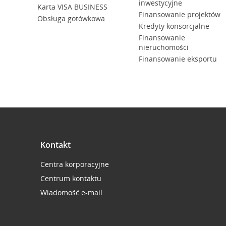
inwestycyjne
Karta VISA BUSINESS
Finansowanie projektów
Obsługa gotówkowa
Kredyty konsorcjalne
Finansowanie
nieruchomości
Finansowanie eksportu
Kontakt
Centra korporacyjne
Centrum kontaktu
Wiadomość e-mail