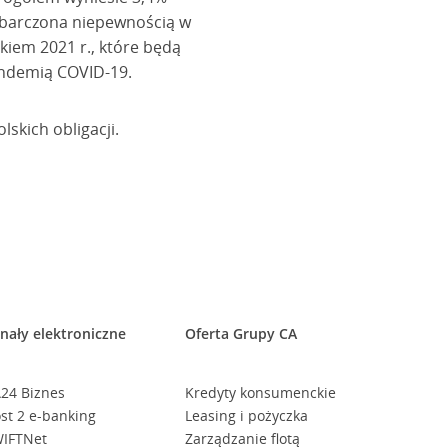
t obarczona niepewnością w
iem 2021 r., które będą
andemią COVID-19.
lskich obligacji.
nały elektroniczne
Oferta Grupy CA
24 Biznes
Kredyty konsumenckie
st 2 e-banking
Leasing i pożyczka
IFTNet
Zarządzanie flotą