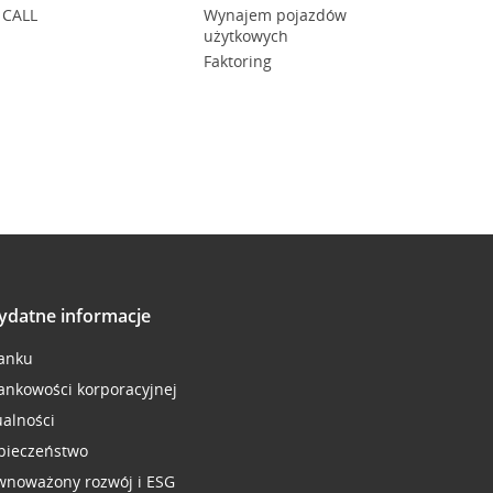
 CALL
Wynajem pojazdów
użytkowych
Faktoring
ydatne informacje
anku
ankowości korporacyjnej
ualności
pieczeństwo
wnoważony rozwój i ESG