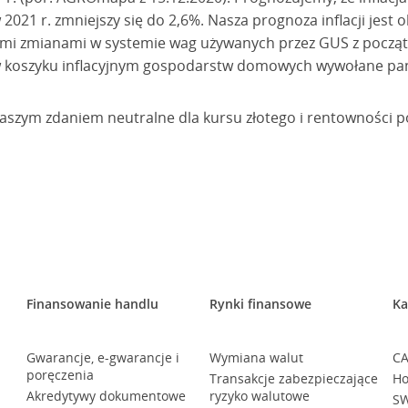
w 2021 r. zmniejszy się do 2,6%. Nasza prognoza inflacji jes
mi zmianami w systemie wag używanych przez GUS z początk
 w koszyku inflacyjnym gospodarstw domowych wywołane p
 naszym zdaniem neutralne dla kursu złotego i rentowności po
Finansowanie handlu
Rynki finansowe
Ka
Gwarancje, e-gwarancje i
Wymiana walut
CA
poręczenia
Transakcje zabezpieczające
Ho
Akredytywy dokumentowe
ryzyko walutowe
SW