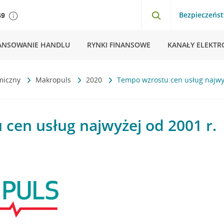
Bezpieczeńs
49
ANSOWANIE HANDLU
RYNKI FINANSOWE
KANAŁY ELEKTR
miczny
Makropuls
2020
Tempo wzrostu cen usług najwyż
cen usług najwyżej od 2001 r.