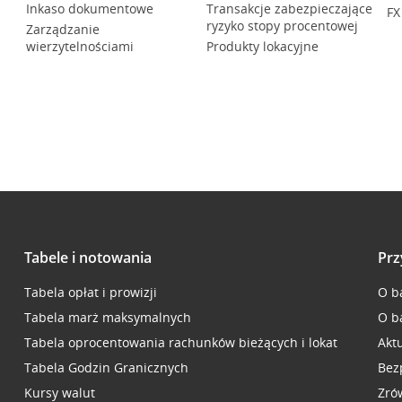
Inkaso dokumentowe
Transakcje zabezpieczające
FX
ryzyko stopy procentowej
Zarządzanie
wierzytelnościami
Produkty lokacyjne
Tabele i notowania
Prz
Tabela opłat i prowizji
O b
Tabela marż maksymalnych
O b
Tabela oprocentowania rachunków bieżących i lokat
Akt
Tabela Godzin Granicznych
Bez
Kursy walut
Zró