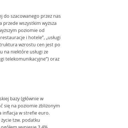
wej do szacowanego przez nas
ła przede wszystkim wyższa
ajwyższym poziomie od
estauracje i hotele”, „usługi
struktura wzrostu cen jest po
 na niektóre usługi ze
ługi telekomunikacyjne”) oraz
skiej bazy (głównie w
wać się na poziomie zbliżonym
 inflacja w strefie euro.
 życie tzw. podatku
a ogółem wyniesie 3,4%