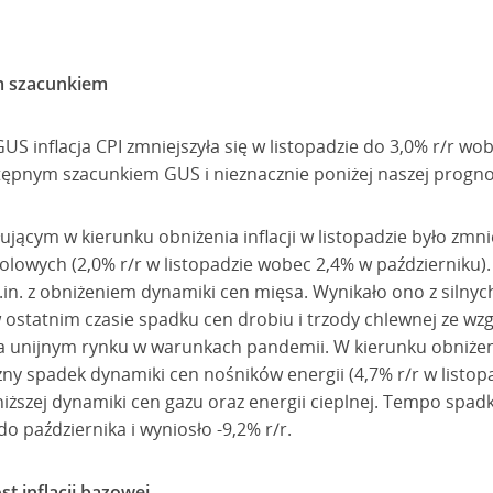
m szacunkiem
US inflacja CPI zmniejszyła się w listopadzie do 3,0% r/r wo
stępnym szacunkiem GUS i nieznacznie poniżej naszej progno
ącym w kierunku obniżenia inflacji w listopadzie było zmni
olowych (2,0% r/r w listopadzie wobec 2,4% w październiku)
m.in. z obniżeniem dynamiki cen mięsa. Wynikało ono z silnyc
statnim czasie spadku cen drobiu i trzody chlewnej ze wzg
 unijnym rynku w warunkach pandemii. W kierunku obniżeni
zny spadek dynamiki cen nośników energii (4,7% r/r w listo
niższej dynamiki cen gazu oraz energii cieplnej. Tempo spadk
o października i wyniosło -9,2% r/r.
t inflacji bazowej