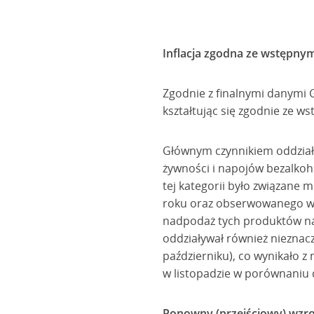
Inflacja zgodna ze wstępny
Zgodnie z finalnymi danymi G
kształtując się zgodnie ze w
Głównym czynnikiem oddziałuj
żywności i napojów bezalkoh
tej kategorii było związane 
roku oraz obserwowanego w o
nadpodaż tych produktów na
oddziaływał również nieznac
październiku), co wynikało z 
w listopadzie w porównaniu d
Ponowny (przejściowy) wzros