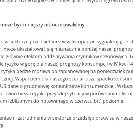
edsiębiorstw w najbliższych miesiącach. Wyraźnego wzrostu 
 może być mniejszy niż oczekiwaliśmy
iu w sektorze przedsiębiorstw w listopadzie sygnalizują, że 
. może ukształtować się nieznacznie poniżej naszej progno
będzie głównie efektem oddziaływania czynników sezonowych.
ie ryzyko w górę dla naszej prognozy konsumpcji w IV kw. (-4,
 ryzyka będzie możliwa po zaplanowanej na poniedziałek pub
licznej. Wsparciem dla naszego scenariusza spadku konsumpc
 GUS dane o grudniowej koniunkturze konsumenckiej. Wskaz
ówno bieżącej jak i przyszłej sytuacji w porównaniu z list
iskim (zbliżonym do notowanego w czerwcu br.) poziomie.
niach i zatrudnieniu w sektorze przedsiębiorstw są w nasze
ji.