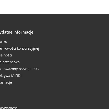
ydatne informacje
anku
ankowości korporacyjnej
ualności
pieczeństwo
wnoważony rozwój i ESG
ektywa MIFID II
lamacje
 prywatności