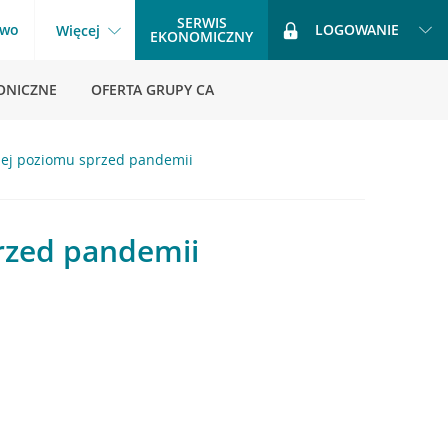
SERWIS
two
LOGOWANIE
Więcej
EKONOMICZNY
ONICZNE
OFERTA GRUPY CA
iżej poziomu sprzed pandemii
przed pandemii