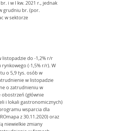
 i w I kw. 2021 r., jednak
w grudniu br. (por.
ac w sektorze
listopadzie do -1,2% r/r
u rynkowego (-1,5% r/r). W
tu o 5,9 tys. osób w
atrudnienie w listopadzie
ane o zatrudnieniu w
e obostrzeń (głównie
li i lokali gastronomicznych)
 programu wsparcia dla
KROmapa z 30.11.2020) oraz
ą niewielkie zmiany