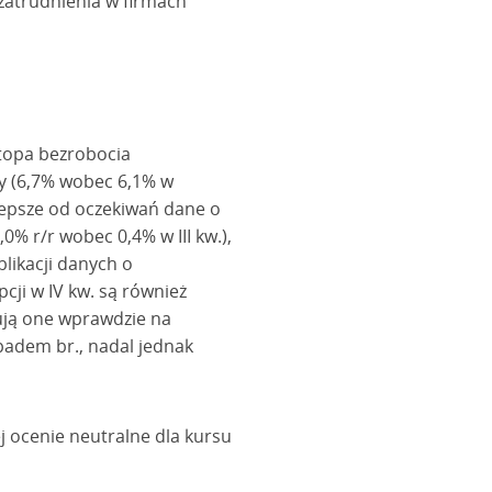
zatrudnienia w firmach
stopa bezrobocia
zy (6,7% wobec 6,1% w
 Lepsze od oczekiwań dane o
0% r/r wobec 0,4% w III kw.),
likacji danych o
ji w IV kw. są również
ują one wprawdzie na
opadem br., nadal jednak
j ocenie neutralne dla kursu