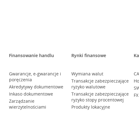
Finansowanie handlu
Rynki finansowe
Ka
Gwarancje, e-gwarancje i
Wymiana walut
CA
poręczenia
Transakcje zabezpieczające
Ho
Akredytywy dokumentowe
ryzyko walutowe
SW
Inkaso dokumentowe
Transakcje zabezpieczające
FX
ryzyko stopy procentowej
Zarządzanie
wierzytelnościami
Produkty lokacyjne