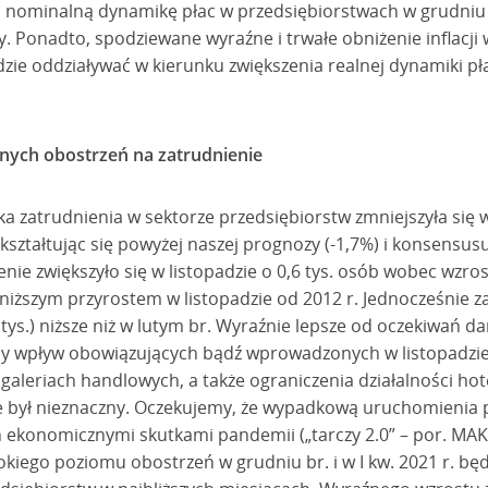
nominalną dynamikę płac w przedsiębiorstwach w grudniu br.
y. Ponadto, spodziewane wyraźne i trwałe obniżenie inflacji 
zie oddziaływać w kierunku zwiększenia realnej dynamiki pł
nych obostrzeń na zatrudnienie
zatrudnienia w sektorze przedsiębiorstw zmniejszyła się w 
kształtując się powyżej naszej prognozy (-1,7%) i konsensus
nie zwiększyło się w listopadzie o 0,6 tys. osób wobec wzros
ajniższym przyrostem w listopadzie od 2012 r. Jednocześnie z
 tys.) niższe niż w lutym br. Wyraźnie lepsze od oczekiwań d
czny wpływ obowiązujących bądź wprowadzonych w listopadzi
galeriach handlowych, a także ograniczenia działalności hote
ie był nieznaczny. Oczekujemy, że wypadkową uruchomienia
 ekonomicznymi skutkami pandemii („tarczy 2.0” – por. MA
iego poziomu obostrzeń w grudniu br. i w I kw. 2021 r. będ