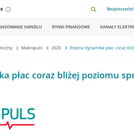
Bezpieczeńs
49
ANSOWANIE HANDLU
RYNKI FINANSOWE
KANAŁY ELEKTR
miczny
Makropuls
2020
Realna dynamika płac coraz bl
a płac coraz bliżej poziomu s