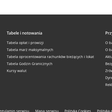
Tabele i notowania
Prz
Tabela opłat i prowizji
O b
Tabela marż maksymalnych
O b
Tabela oprocentowania rachunków bieżących i lokat
Akt
Tabela Godzin Granicznych
Bez
Kursy walut
Zró
Dyr
Rek
egulamin serwisu
Mapa serwisu
Polityka
Cookies
Polityka