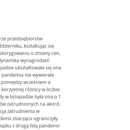
ze przedsiębiorstw
zierniku, kształtując się
 skorygowaniu o zmiany cen,
ia dynamika wynagrodzeń
opadzie ukształtowała się ona
m pandemia nie wywierała
c pomiędzy wrześniem a
korzystnej różnicy w liczbie
dy w listopadzie była ona o 1
ików zatrudnionych na akord.
cja zatrudnienia w
demii znacząco ograniczyły
ązku z drugą falą pandemii