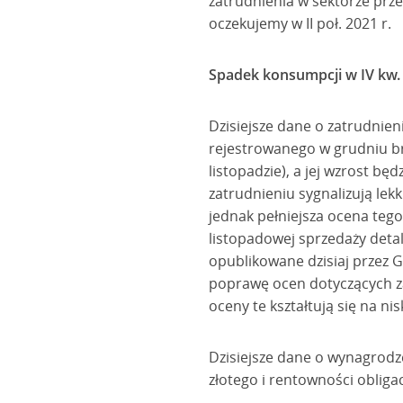
zatrudnienia w sektorze prz
oczekujemy w II poł. 2021 r.
Spadek konsumpcji w IV kw.
Dzisiejsze dane o zatrudnien
rejestrowanego w grudniu br
listopadzie), a jej wzrost 
zatrudnieniu sygnalizują lekk
jednak pełniejsza ocena tego
listopadowej sprzedaży deta
opublikowane dzisiaj przez
poprawę ocen dotyczących zar
oceny te kształtują się na n
Dzisiejsze dane o wynagrodze
złotego i rentowności obligac