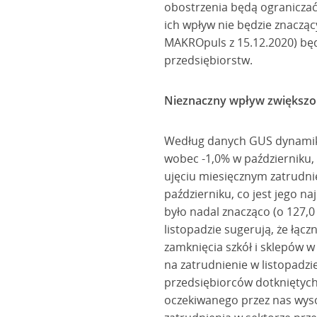
obostrzenia będą ograniczać 
ich wpływ nie będzie znacząc
MAKROpuls z 15.12.2020) będ
przedsiębiorstw.
Nieznaczny wpływ zwiększo
Według danych GUS dynamika 
wobec -1,0% w październiku, 
ujęciu miesięcznym zatrudnie
październiku, co jest jego n
było nadal znacząco (o 127,0
listopadzie sugerują, że łą
zamknięcia szkół i sklepów w 
na zatrudnienie w listopadz
przedsiębiorców dotkniętych
oczekiwanego przez nas wysok