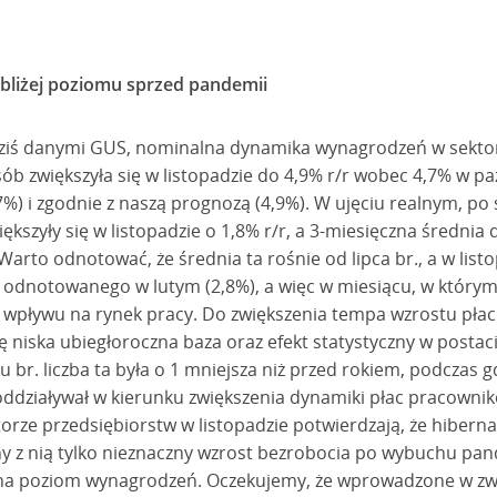
 bliżej poziomu sprzed pandemii
ziś danymi GUS, nominalna dynamika wynagrodzeń w sektor
ób zwiększyła się w listopadzie do 4,9% r/r wobec 4,7% w paźd
7%) i zgodnie z naszą prognozą (4,9%). W ujęciu realnym, po
ększyły się w listopadzie o 1,8% r/r, a 3-miesięczna średn
Warto odnotować, że średnia ta rośnie od lipca br., a w list
 odnotowanego w lutym (2,8%), a więc w miesiącu, w który
 wpływu na rynek pracy. Do zwiększenia tempa wzrostu pła
ę niska ubiegłoroczna baza oraz efekt statystyczny w postaci 
 br. liczba ta była o 1 mniejsza niż przed rokiem, podczas g
y oddziaływał w kierunku zwiększenia dynamiki płac pracown
rze przedsiębiorstw w listopadzie potwierdzają, że hiberna
ny z nią tylko nieznaczny wzrost bezrobocia po wybuchu pan
a poziom wynagrodzeń. Oczekujemy, że wprowadzone w zwi