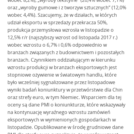
wobec 8,2%), „wyroby tekstylne” (20,4% wobec 7,1%)
oraz „wyroby gumowe i z tworzyw sztucznych” (12,0%
wobec 4,4%). Szacujemy, że w działach, w których
udział eksportu w sprzedaży przekracza 50%,
produkcja przemysłowa wzrosła w listopadzie o
12,5% r/r (najszybszy wzrost od listopada 2017 r.)
wobec wzrostu o 6,7% i 0,6% odpowiednio w
branżach związanych z budownictwem i pozostałych
branżach. Czynnikiem oddziałującym w kierunku
wzrostu produkcji w branżach eksportowych jest
stopniowe ożywienie w światowym handlu, które
było wcześniej sygnalizowane przez listopadowe
wyniki badań koniunktury w przetwórstwie dla Chin
oraz strefy euro, w tym Niemiec. Wsparciem dla tej
oceny są dane PMI o koniunkturze, które wskazywały
na kontynuację wyraźnego wzrostu zamówień
eksportowych w wymienionych gospodarkach w
listopadzie. Opublikowane w środę grudniowe dane