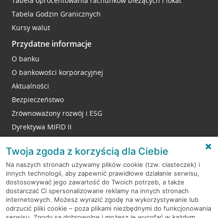
Tabela oprocentowania rachunków bieżących i lokat
Tabela Godzin Granicznych
Kursy walut
Przydatne informacje
O banku
O bankowości korporacyjnej
Aktualności
Bezpieczeństwo
Zrównoważony rozwój i ESG
Dyrektywa MIFID II
Reklamacje
Twoja zgoda z korzyścią dla Ciebie
Na naszych stronach używamy plików cookie (tzw. ciasteczek) i
innych technologii, aby zapewnić prawidłowe działanie serwisu,
RODO
dostosowywać jego zawartość do Twoich potrzeb, a także
dostarczać Ci spersonalizowane reklamy na innych stronach
Regulamin serwisu
internetowych. Możesz wyrazić zgodę na wykorzystywanie lub
odrzucić pliki cookie – poza plikami niezbędnymi do funkcjonowania
Mapa serwisu
serwisu. Zgody są dobrowolne i możesz je wycofać w każdym