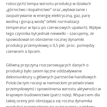
roboczych) tempa wzrostu produkcji w działach
„górnictwo i kopalnictwo” oraz „wytwarzanie i
zaopatrywanie w energię elektryczną, gaz, parę
wodną i gorącą wodę” (efekt normalizacji
temperatur w lipcu po czerwcowych upałach). Wpływ
tego czynnika był jednak niewielki – szacujemy, że
spowodował on obniżenie rocznej dynamiki
produkcji przemysłowej o 0,5 pkt. proc. pomiędzy
czerwcem a lipcem.
Główną przyczyną rozczarowujących danych o
produkcji było zatem łączne oddziaływanie
dekoniunktury u głównych partnerów handlowych
Polski (w tym recesji w niemieckim przetwórstwie
przemysłowym) i spowolnienia wzrostu aktywności w
krajowym budownictwie (patrz niżej). Wsparciem dla
takiej oceny jest obniżająca się roczna dynamika
produkcji przemysłowej po oczyszczeniu z wpływu