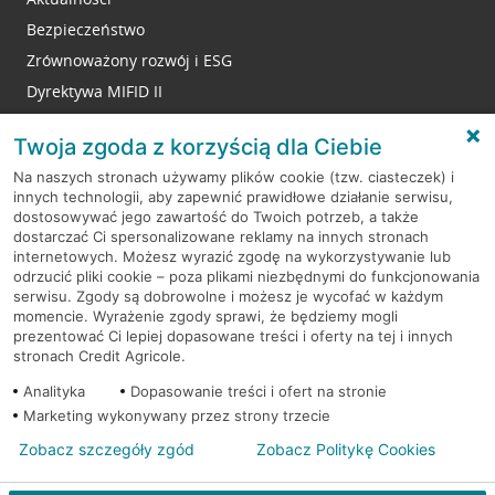
Bezpieczeństwo
Zrównoważony rozwój i ESG
Dyrektywa MIFID II
Reklamacje
Twoja zgoda z korzyścią dla Ciebie
Na naszych stronach używamy plików cookie (tzw. ciasteczek) i
innych technologii, aby zapewnić prawidłowe działanie serwisu,
RODO
dostosowywać jego zawartość do Twoich potrzeb, a także
dostarczać Ci spersonalizowane reklamy na innych stronach
Regulamin serwisu
internetowych. Możesz wyrazić zgodę na wykorzystywanie lub
odrzucić pliki cookie – poza plikami niezbędnymi do funkcjonowania
Mapa serwisu
serwisu. Zgody są dobrowolne i możesz je wycofać w każdym
momencie. Wyrażenie zgody sprawi, że będziemy mogli
Polityka
Cookies
prezentować Ci lepiej dopasowane treści i oferty na tej i innych
stronach Credit Agricole.
Polityka prywatności
Analityka
Dopasowanie treści i ofert na stronie
Marketing wykonywany przez strony trzecie
Zobacz szczegóły zgód
Zobacz Politykę Cookies
© 2026 Credit Agricole Bank Polska S.A. Wszelkie prawa zastrzeżone