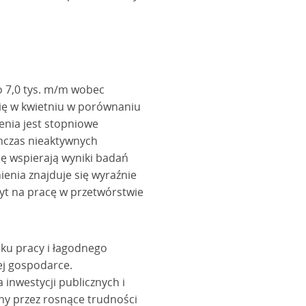
o 7,0 tys. m/m wobec
się w kwietniu w porównaniu
enia jest stopniowe
chczas nieaktywnych
ę wspierają wyniki badań
enia znajduje się wyraźnie
pyt na pracę w przetwórstwie
ku pracy i łagodnego
ej gospodarce.
nwestycji publicznych i
any przez rosnące trudności