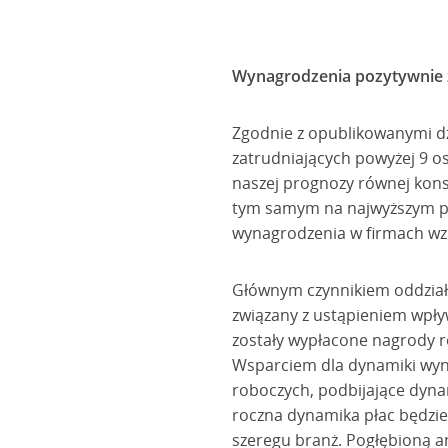
Wynagrodzenia pozytywnie 
Zgodnie z opublikowanymi d
zatrudniających powyżej 9 os
naszej prognozy równej kon
tym samym na najwyższym poz
wynagrodzenia w firmach wzr
Głównym czynnikiem oddziałuj
związany z ustąpieniem wpły
zostały wypłacone nagrody 
Wsparciem dla dynamiki wynag
roboczych, podbijające dyna
roczna dynamika płac będzie
szeregu branż. Pogłębioną a