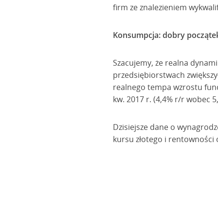
firm ze znalezieniem wykwal
Konsumpcja: dobry początek 
Szacujemy, że realna dynami
przedsiębiorstwach zwiększył
realnego tempa wzrostu fund
kw. 2017 r. (4,4% r/r wobec 5,
Dzisiejsze dane o wynagrodze
kursu złotego i rentowności o