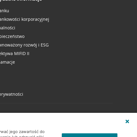
anku
ankowości korporacyjnej
ualności
pieczeństwo
wnoważony rozwój i ESG
ektywa MIFID II
lamacje
 prywatności
wywać jego zawartość do