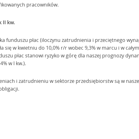
ifikowanych pracowników.
II kw.
ka funduszu płac (iloczynu zatrudnienia i przeciętnego wyn
a się w kwietniu do 10,0% r/r wobec 9,3% w marcu i w całym 
uszu płac stanowi ryzyko w górę dla naszej prognozy dynam
4% w I kw.).
niach i zatrudnieniu w sektorze przedsiębiorstw są w nasze
bligacji.