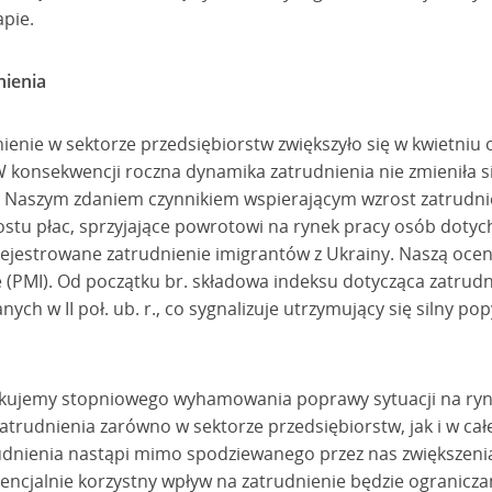
pie.
nienia
enie w sektorze przedsiębiorstw zwiększyło się w kwietniu 
 W konsekwencji roczna dynamika zatrudnienia nie zmieniła 
r. Naszym zdaniem czynnikiem wspierającym wzrost zatrudni
ostu płac, sprzyjające powrotowi na rynek pracy osób doty
ejestrowane zatrudnienie imigrantów z Ukrainy. Naszą ocen
(PMI). Od początku br. składowa indeksu dotycząca zatrudni
ch w II poł. ub. r., co sygnalizuje utrzymujący się silny po
ekujemy stopniowego wyhamowania poprawy sytuacji na ryn
atrudnienia zarówno w sektorze przedsiębiorstw, jak i w cał
ienia nastąpi mimo spodziewanego przez nas zwiększenia i
tencjalnie korzystny wpływ na zatrudnienie będzie ogranicz