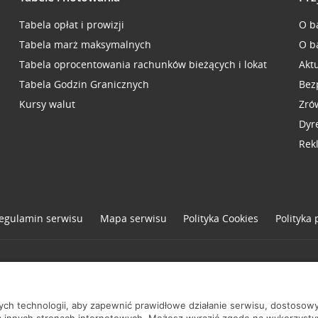
Tabela opłat i prowizji
O b
Tabela marż maksymalnych
O b
Tabela oprocentowania rachunków bieżących i lokat
Akt
Tabela Godzin Granicznych
Bez
Kursy walut
Zró
Dyr
Rek
egulamin serwisu
Mapa serwisu
Polityka
Cookies
Polityka
one
nych technologii, aby zapewnić prawidłowe działanie serwisu, dostoso