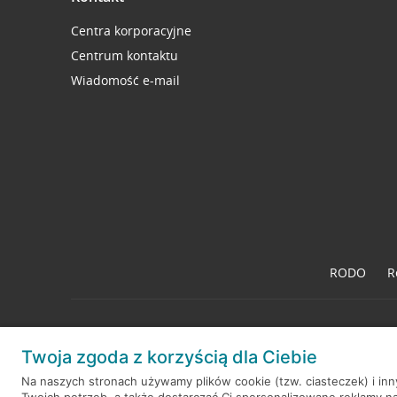
Centra korporacyjne
Centrum kontaktu
Wiadomość e-mail
RODO
R
Twoja zgoda z korzyścią dla Ciebie
© 2026 Credit Agricole Bank Polska S.A. Wszelkie prawa zastrzeż
Na naszych stronach używamy plików cookie (tzw. ciasteczek) i in