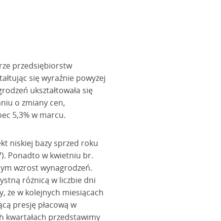
ze przedsiębiorstw
tałtując się wyraźnie powyżej
odzeń ukształtowała się
niu o zmiany cen,
obec 5,3% w marcu.
t niskiej bazy sprzed roku
). Ponadto w kwietniu br.
ącym wzrost wynagrodzeń.
stną różnicą w liczbie dni
, że w kolejnych miesiącach
jącą presję płacową w
ch kwartałach przedstawimy