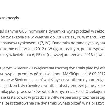
zaskoczyły
ziś danymi GUS, nominalna dynamika wynagrodzeń w sektor
ób zwiększyła się w kwietniu do 7,8% r/r z 6,7% w marcu, ksz
sensusowi rynkowemu (7,1%). Dynamika nominalnych wynagr
iomie od stycznia 2012 r. W ujęciu realnym, po skorygowa
osły w kwietniu o 6,1% r/r (najwyżej od czerwca 2016 r.) w
ącym w kierunku zwiększenia rocznej dynamiki płac był efek
wu wypłat premii w górnictwie (por. MAKROpuls z 18.05.2017
roczne w Biedronce, co również było czynnikiem dynamizuj
rodzeń były również czynniki statystyczne związane z korzy
mikę płac pracowników zatrudnionych na akord. Oczekujemy
 się kształtować w przedziale 7-8% wspierana przez narasta
nalizę kształtowania się dynamiki wynagrodzeń w najbliższy