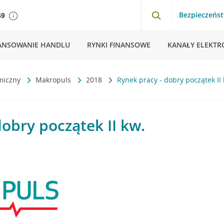
Bezpieczeńs
49
ANSOWANIE HANDLU
RYNKI FINANSOWE
KANAŁY ELEKTR
miczny
Makropuls
2018
Rynek pracy - dobry początek II 
dobry początek II kw.