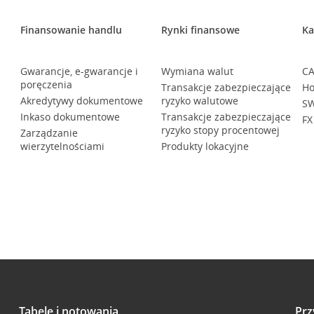
Finansowanie handlu
Rynki finansowe
Ka
Gwarancje, e-gwarancje i
Wymiana walut
CA
poręczenia
Transakcje zabezpieczające
Ho
Akredytywy dokumentowe
ryzyko walutowe
SW
Inkaso dokumentowe
Transakcje zabezpieczające
FX
ryzyko stopy procentowej
Zarządzanie
wierzytelnościami
Produkty lokacyjne
Tabele i notowania
Prz