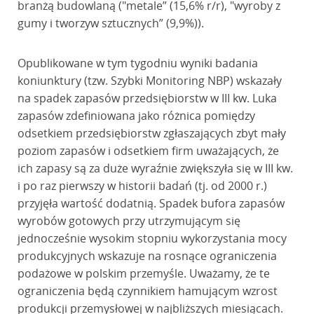
branżą budowlaną ("metale” (15,6% r/r), "wyroby z
gumy i tworzyw sztucznych” (9,9%)).
Opublikowane w tym tygodniu wyniki badania
koniunktury (tzw. Szybki Monitoring NBP) wskazały
na spadek zapasów przedsiębiorstw w III kw. Luka
zapasów zdefiniowana jako różnica pomiędzy
odsetkiem przedsiębiorstw zgłaszających zbyt mały
poziom zapasów i odsetkiem firm uważających, że
ich zapasy są za duże wyraźnie zwiększyła się w III kw.
i po raz pierwszy w historii badań (tj. od 2000 r.)
przyjęła wartość dodatnią. Spadek bufora zapasów
wyrobów gotowych przy utrzymującym się
jednocześnie wysokim stopniu wykorzystania mocy
produkcyjnych wskazuje na rosnące ograniczenia
podażowe w polskim przemyśle. Uważamy, że te
ograniczenia będą czynnikiem hamującym wzrost
produkcji przemysłowej w najbliższych miesiącach.