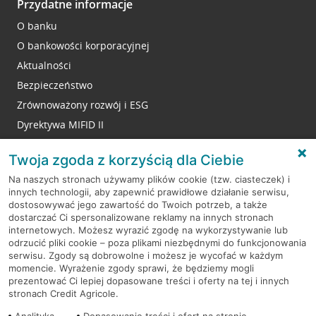
Przydatne informacje
O banku
O bankowości korporacyjnej
Aktualności
Bezpieczeństwo
Zrównoważony rozwój i ESG
Dyrektywa MIFID II
Reklamacje
Twoja zgoda z korzyścią dla Ciebie
Na naszych stronach używamy plików cookie (tzw. ciasteczek) i
innych technologii, aby zapewnić prawidłowe działanie serwisu,
RODO
dostosowywać jego zawartość do Twoich potrzeb, a także
dostarczać Ci spersonalizowane reklamy na innych stronach
Regulamin serwisu
internetowych. Możesz wyrazić zgodę na wykorzystywanie lub
odrzucić pliki cookie – poza plikami niezbędnymi do funkcjonowania
Mapa serwisu
serwisu. Zgody są dobrowolne i możesz je wycofać w każdym
momencie. Wyrażenie zgody sprawi, że będziemy mogli
Polityka
Cookies
prezentować Ci lepiej dopasowane treści i oferty na tej i innych
stronach Credit Agricole.
Polityka prywatności