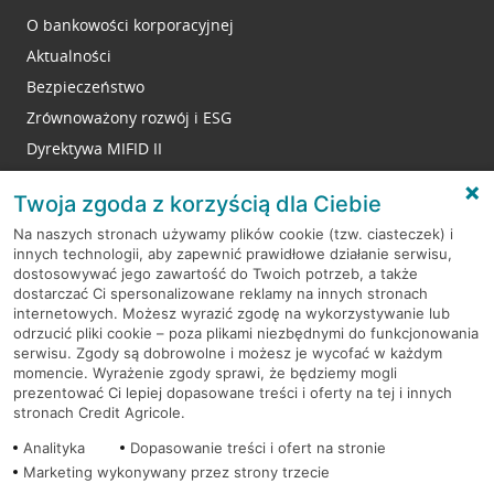
O bankowości korporacyjnej
Aktualności
Bezpieczeństwo
Zrównoważony rozwój i ESG
Dyrektywa MIFID II
Reklamacje
Twoja zgoda z korzyścią dla Ciebie
Na naszych stronach używamy plików cookie (tzw. ciasteczek) i
innych technologii, aby zapewnić prawidłowe działanie serwisu,
RODO
dostosowywać jego zawartość do Twoich potrzeb, a także
dostarczać Ci spersonalizowane reklamy na innych stronach
Regulamin serwisu
internetowych. Możesz wyrazić zgodę na wykorzystywanie lub
odrzucić pliki cookie – poza plikami niezbędnymi do funkcjonowania
Mapa serwisu
serwisu. Zgody są dobrowolne i możesz je wycofać w każdym
momencie. Wyrażenie zgody sprawi, że będziemy mogli
Polityka
Cookies
prezentować Ci lepiej dopasowane treści i oferty na tej i innych
stronach Credit Agricole.
Polityka prywatności
Analityka
Dopasowanie treści i ofert na stronie
Marketing wykonywany przez strony trzecie