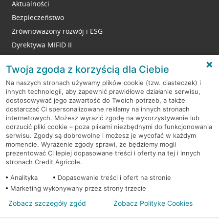
Aktualności
Bezpieczeństwo
Zrównoważony rozwój i ESG
Dyrektywa MIFID II
Reklamacje
Twoja zgoda z korzyścią dla Ciebie
Na naszych stronach używamy plików cookie (tzw. ciasteczek) i
innych technologii, aby zapewnić prawidłowe działanie serwisu,
RODO
dostosowywać jego zawartość do Twoich potrzeb, a także
dostarczać Ci spersonalizowane reklamy na innych stronach
Regulamin serwisu
internetowych. Możesz wyrazić zgodę na wykorzystywanie lub
odrzucić pliki cookie – poza plikami niezbędnymi do funkcjonowania
Mapa serwisu
serwisu. Zgody są dobrowolne i możesz je wycofać w każdym
momencie. Wyrażenie zgody sprawi, że będziemy mogli
Polityka
Cookies
prezentować Ci lepiej dopasowane treści i oferty na tej i innych
stronach Credit Agricole.
Polityka prywatności
Analityka
Dopasowanie treści i ofert na stronie
Marketing wykonywany przez strony trzecie
Zobacz szczegóły zgód
Zobacz Politykę Cookies
© 2026 Credit Agricole Bank Polska S.A. Wszelkie prawa zastrzeżone