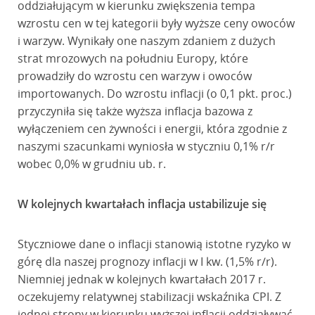
oddziałującym w kierunku zwiększenia tempa
wzrostu cen w tej kategorii były wyższe ceny owoców
i warzyw. Wynikały one naszym zdaniem z dużych
strat mrozowych na południu Europy, które
prowadziły do wzrostu cen warzyw i owoców
importowanych. Do wzrostu inflacji (o 0,1 pkt. proc.)
przyczyniła się także wyższa inflacja bazowa z
wyłączeniem cen żywności i energii, która zgodnie z
naszymi szacunkami wyniosła w styczniu 0,1% r/r
wobec 0,0% w grudniu ub. r.
W kolejnych kwartałach inflacja ustabilizuje się
Styczniowe dane o inflacji stanowią istotne ryzyko w
górę dla naszej prognozy inflacji w I kw. (1,5% r/r).
Niemniej jednak w kolejnych kwartałach 2017 r.
oczekujemy relatywnej stabilizacji wskaźnika CPI. Z
jednej strony w kierunku wyższej inflacji oddziaływać