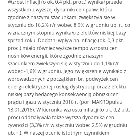
Wzrost inflacji (o ok. 0,4 pkt. proc.) wynikał przede
wszystkim z wyższej dynamiki cen paliw, która
zgodnie z naszymi szacunkami zwiększyła się w
styczniu do 16,2% r/r wobec 8,9% w grudniu ub. r., co
w znacznym stopniu wynikało z efektów niskiej bazy
sprzed roku. Dodatni wpływ na inflację (ok. 0,3 pkt.
proc.) miało również wyższe tempo wzrostu cen
nośników energii, które zgodnie z naszym
szacunkiem zwiększyło się w styczniu do 1,1% r/r
wobec -1,6% w grudniu. Jego zwiększenie wynikało z
wprowadzonych z początkiem br. podwyżek cen
energii elektrycznej i usług dystrybucji oraz z efektu
niskiej bazy będącego konsekwencją obniżki cen
prądu i gazu w styczniu 2016 r. (por. MAKROpuls z
13.01.2016). W kierunku wzrostu inflacji (o ok. 0,2 pkt.
proc) oddziaływała także wyższa dynamika cen
żywności (3,3% r/r w styczniu wobec 2,5% w grudniu
ub. r.). W naszej ocenie istotnym czynnikiem