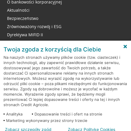
O bankowości korporacyjnej
Aktualności
Bezpieczeństwo
Zrównoważony rozwój i ESG
Dyrektywa MIFID II
Reklamacje
Twoja zgoda z korzyścią dla Ciebie
Na naszych stronach używamy plików cookie (tzw. ciasteczek) i
innych technologii, aby zapewnić prawidłowe działanie serwisu,
RODO
dostosowywać jego zawartość do Twoich potrzeb, a także
dostarczać Ci spersonalizowane reklamy na innych stronach
Regulamin serwisu
internetowych. Możesz wyrazić zgodę na wykorzystywanie lub
odrzucić pliki cookie – poza plikami niezbędnymi do funkcjonowania
Mapa serwisu
serwisu. Zgody są dobrowolne i możesz je wycofać w każdym
momencie. Wyrażenie zgody sprawi, że będziemy mogli
Polityka
Cookies
prezentować Ci lepiej dopasowane treści i oferty na tej i innych
stronach Credit Agricole.
Polityka prywatności
Analityka
Dopasowanie treści i ofert na stronie
Marketing wykonywany przez strony trzecie
Zobacz szczegóły zgód
Zobacz Politykę Cookies
© 2026 Credit Agricole Bank Polska S.A. Wszelkie prawa zastrzeżone