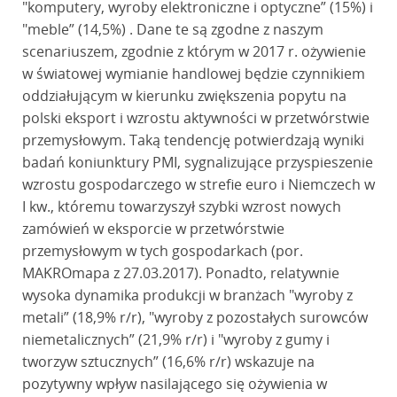
"komputery, wyroby elektroniczne i optyczne” (15%) i
"meble” (14,5%) . Dane te są zgodne z naszym
scenariuszem, zgodnie z którym w 2017 r. ożywienie
w światowej wymianie handlowej będzie czynnikiem
oddziałującym w kierunku zwiększenia popytu na
polski eksport i wzrostu aktywności w przetwórstwie
przemysłowym. Taką tendencję potwierdzają wyniki
badań koniunktury PMI, sygnalizujące przyspieszenie
wzrostu gospodarczego w strefie euro i Niemczech w
I kw., któremu towarzyszył szybki wzrost nowych
zamówień w eksporcie w przetwórstwie
przemysłowym w tych gospodarkach (por.
MAKROmapa z 27.03.2017). Ponadto, relatywnie
wysoka dynamika produkcji w branżach "wyroby z
metali” (18,9% r/r), "wyroby z pozostałych surowców
niemetalicznych” (21,9% r/r) i "wyroby z gumy i
tworzyw sztucznych” (16,6% r/r) wskazuje na
pozytywny wpływ nasilającego się ożywienia w