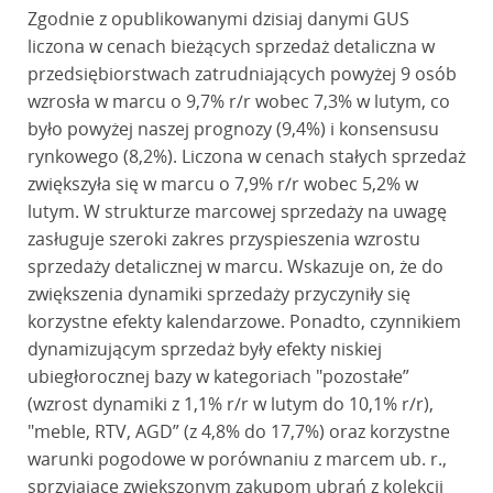
Zgodnie z opublikowanymi dzisiaj danymi GUS
liczona w cenach bieżących sprzedaż detaliczna w
przedsiębiorstwach zatrudniających powyżej 9 osób
wzrosła w marcu o 9,7% r/r wobec 7,3% w lutym, co
było powyżej naszej prognozy (9,4%) i konsensusu
rynkowego (8,2%). Liczona w cenach stałych sprzedaż
zwiększyła się w marcu o 7,9% r/r wobec 5,2% w
lutym. W strukturze marcowej sprzedaży na uwagę
zasługuje szeroki zakres przyspieszenia wzrostu
sprzedaży detalicznej w marcu. Wskazuje on, że do
zwiększenia dynamiki sprzedaży przyczyniły się
korzystne efekty kalendarzowe. Ponadto, czynnikiem
dynamizującym sprzedaż były efekty niskiej
ubiegłorocznej bazy w kategoriach "pozostałe”
(wzrost dynamiki z 1,1% r/r w lutym do 10,1% r/r),
"meble, RTV, AGD” (z 4,8% do 17,7%) oraz korzystne
warunki pogodowe w porównaniu z marcem ub. r.,
sprzyjające zwiększonym zakupom ubrań z kolekcji