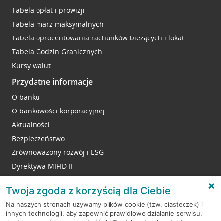
Tabela opłat i prowizji
Tabela marż maksymalnych
Tabela oprocentowania rachunków bieżących i lokat
Tabela Godzin Granicznych
Kursy walut
Przydatne informacje
O banku
O bankowości korporacyjnej
Aktualności
Bezpieczeństwo
Zrównoważony rozwój i ESG
Dyrektywa MIFID II
Reklamacje
Twoja zgoda z korzyścią dla Ciebie
Na naszych stronach używamy plików cookie (tzw. ciasteczek) i
innych technologii, aby zapewnić prawidłowe działanie serwisu,
RODO