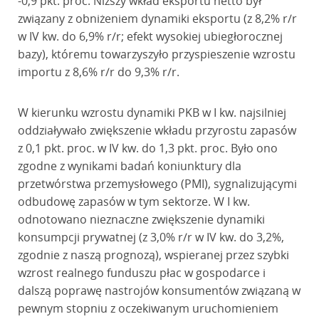
-0,9 pkt. proc. Niższy wkład eksportu netto był
związany z obniżeniem dynamiki eksportu (z 8,2% r/r
w IV kw. do 6,9% r/r; efekt wysokiej ubiegłorocznej
bazy), któremu towarzyszyło przyspieszenie wzrostu
importu z 8,6% r/r do 9,3% r/r.
W kierunku wzrostu dynamiki PKB w I kw. najsilniej
oddziaływało zwiększenie wkładu przyrostu zapasów
z 0,1 pkt. proc. w IV kw. do 1,3 pkt. proc. Było ono
zgodne z wynikami badań koniunktury dla
przetwórstwa przemysłowego (PMI), sygnalizującymi
odbudowę zapasów w tym sektorze. W I kw.
odnotowano nieznaczne zwiększenie dynamiki
konsumpcji prywatnej (z 3,0% r/r w IV kw. do 3,2%,
zgodnie z naszą prognozą), wspieranej przez szybki
wzrost realnego funduszu płac w gospodarce i
dalszą poprawę nastrojów konsumentów związaną w
pewnym stopniu z oczekiwanym uruchomieniem