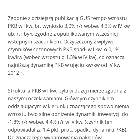
Zgodnie z dzisiejszą publikacją GUS tempo wzrostu
PKB w I kw. br. wyniosło 3,0% r/r wobec 4,3% w IV kw
ub. r. i było zgodne z opublikowanym wcześniej
wstępnym szacunkiem. Oczyszczony z wpływu
czynników sezonowych PKB spadł w I kw. o 0,1%
kw/kw (wobec wzrostu o 1,3% w IV kw), co oznacza
najniższą dynamikę PKB w ujęciu kw/kw od IV kw.
2012 r.
Struktura PKB w I kw. była w dużej mierze zgodna z
naszymi oczekiwaniami. Głównym czynnikiem
oddziałującym w kierunku znaczącego spowolnienia
wzrostu było silne obniżenie dynamiki inwestycji do
-1,8% r/r wobec 4,4% r/r w IV kw. (czynnik ten
odpowiadał za 1,4 pkt. proc. spadku dynamiki PKB).
Do znaczącego wyhamowania nakładów