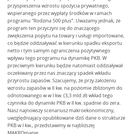
przyspieszenia wzrostu spożycia prywatnego,
wspieranego przez wypłaty środków w ramach
programu "Rodzina 500 plus”. Uważamy jednak, że
program ten przyczyni się do znaczącego
zwiększenia popytu na towary i usługi importowane,
co będzie oddziaływać w kierunku spadku eksportu
netto i tym samym ograniczenia pozytywnego
wpływu tego programu na dynamikę PKB. W
przeciwnym kierunku będzie natomiast oddziaływał
oczekiwany przez nas znaczący spadek wkładu
przyrostu zapasów. Szacujemy, że przy założeniu
wzrostu zapasów w II kw. na poziomie zbliżonym do
odnotowanego w w I kw. (3,3 mld zł) wkład tego
czynnika do dynamiki PKB w II kw. spadnie do zera.
Nasz najnowszy scenariusz makroekonomiczny,
uwzględniający opublikowane dziś dane o strukturze
PKB w I kw., przedstawimy w najbliższej
MAKROmapie.