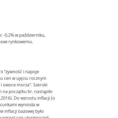
ec -0,2% w październiku,
usowi rynkowemu.
ii "żywność i napoje
tu cen w ujęciu rocznym
y i owoce morza". Szeroki
 na początku br. nastąpiło
16). Do wzrostu inflacji (o
zacunkami wyniosła w
 inflacji bazowej było
e wzrost cen ubezpieczeń