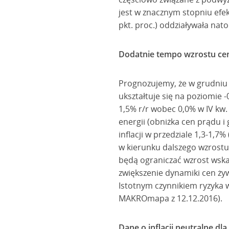
jest w znacznym stopniu efe
pkt. proc.) oddziaływała nat
Dodatnie tempo wzrostu cen
Prognozujemy, że w grudniu 
ukształtuje się na poziomie -
1,5% r/r wobec 0,0% w IV kw.
energii (obniżka cen prądu i 
inflacji w przedziale 1,3-1,7
w kierunku dalszego wzrostu 
będą ograniczać wzrost wskaź
zwiększenie dynamiki cen ży
Istotnym czynnikiem ryzyka 
MAKROmapa z 12.12.2016).
Dane o inflacji neutralne dla