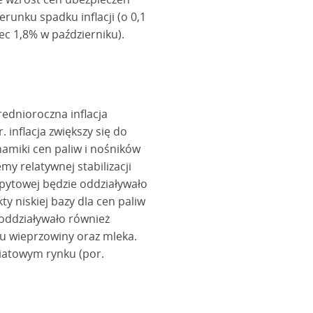
unku spadku inflacji (o 0,1
ec 1,8% w październiku).
ednioroczna inflacja
 inflacja zwiększy się do
namiki cen paliw i nośników
my relatywnej stabilizacji
popytowej będzie oddziaływało
y niskiej bazy dla cen paliw
e oddziaływało również
ku wieprzowiny oraz mleka.
wiatowym rynku (por.