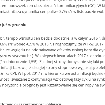
ktem podwyżek cen ubezpieczeń komunikacyjnych (OC). W kier
omiast niższa dynamika cen paliw (0,7% r/r w listopadzie wob
 już w grudniu
br. tempo wzrostu cen będzie dodatnie, a w całym 2016 r. śr
0,6% r/r wobec -0,9% w 2015 r. Prognozujmy, że w I kw. 2017 r.
 br. ze względu na oddziaływanie efektów niskiej bazy dla dy
gazu w styczniu br.). W kolejnych kwartałach 2017 r. oczekuje
% (średniorocznie 1,5%). Z jednej strony domykanie się luki 
inflacji bazowej. Z drugiej strony stopniowo wygasające efekt
nika CPI. W I poł. 2017 r. w kierunku wzrostu inflacji będzi
wności związane z kontynuacją wzrostowej fazy cyklu na ryn
w horyzoncie prognozy jest kształtowanie się cen ropy na ś
 złotego oraz rentowności obligacji