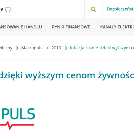
Bezpieczeńs
49
ANSOWANIE HANDLU
RYNKI FINANSOWE
KANAŁY ELEKTR
miczny
Makropuls
2016
Inflacja rośnie dzięki wyższym
e dzięki wyższym cenom żywnośc