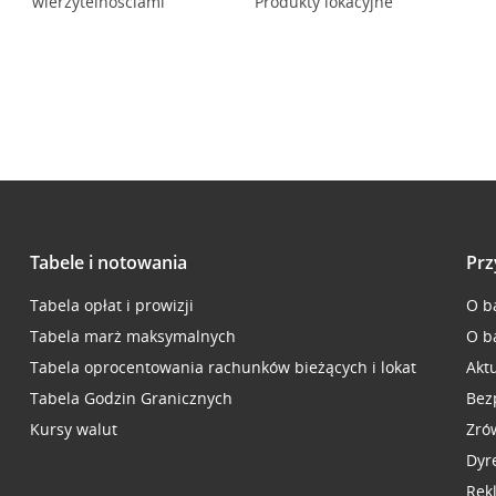
wierzytelnościami
Produkty lokacyjne
Tabele i notowania
Prz
Tabela opłat i prowizji
O b
Tabela marż maksymalnych
O b
Tabela oprocentowania rachunków bieżących i lokat
Akt
Tabela Godzin Granicznych
Bez
Kursy walut
Zró
Dyr
Rek