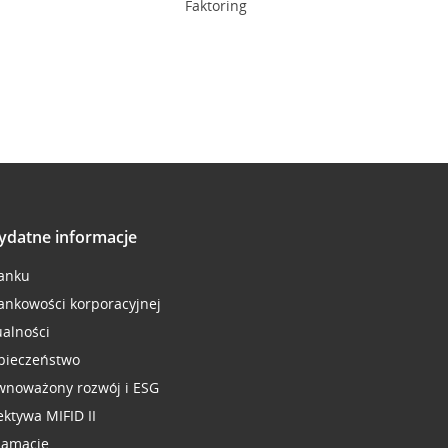
Faktoring
ydatne informacje
anku
ankowości korporacyjnej
ualności
pieczeństwo
wnoważony rozwój i ESG
ektywa MIFID II
lamacje