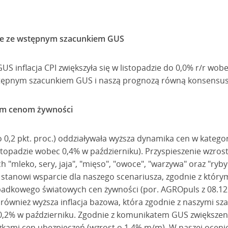
odne ze wstępnym szacunkiem GUS
US inflacja CPI zwiększyła się w listopadzie do 0,0% r/r wob
 wstępnym szacunkiem GUS i naszą prognozą równą konsens
zym cenom żywności
(o 0,2 pkt. proc.) oddziaływała wyższa dynamika cen w kategor
stopadzie wobec 0,4% w październiku). Przyspieszenie wzros
h "mleko, sery, jaja", "mięso", "owoce", "warzywa" oraz "ryb
stanowi wsparcie dla naszego scenariusza, zgodnie z którym
adkowego światowych cen żywności (por. AGROpuls z 08.12.20
się również wyższa inflacja bazowa, która zgodnie z naszymi s
-0,2% w październiku. Zgodnie z komunikatem GUS zwiększenie
kami cen ubezpieczeń (wzrost o 1,4% m/m). W naszej oceni