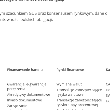
nym szacunkiem GUS oraz konsensusem rynkowym, dane o inf
ntowności polskich obligacji.
Finansowanie handlu
Rynki finansowe
Ka
Gwarancje, e-gwarancje i
Wymiana walut
CA
poręczenia
Transakcje zabezpieczające
Ho
Akredytywy dokumentowe
ryzyko walutowe
SW
Inkaso dokumentowe
Transakcje zabezpieczające
FX
ryzyko stopy procentowej
Zarządzanie