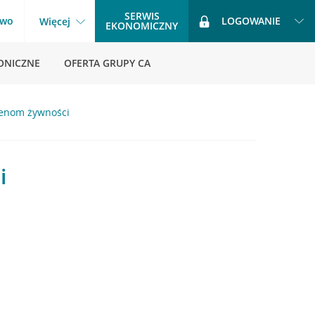
SERWIS
two
LOGOWANIE
Więcej
EKONOMICZNY
ONICZNE
OFERTA GRUPY CA
 cenom żywności
i