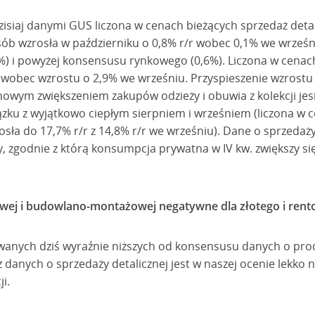
isiaj danymi GUS liczona w cenach bieżących sprzedaż deta
ób wzrosła w październiku o 0,8% r/r wobec 0,1% we wrześni
%) i powyżej konsensusu rynkowego (0,6%). Liczona w cenach
r wobec wzrostu o 2,9% we wrześniu. Przyspieszenie wzrostu
wym zwiększeniem zakupów odzieży i obuwia z kolekcji jes
iązku z wyjątkowo ciepłym sierpniem i wrześniem (liczona w
rosła do 17,7% r/r z 14,8% r/r we wrześniu). Dane o sprzedaż
, zgodnie z którą konsumpcja prywatna w IV kw. zwiększy się
wej i budowlano-montażowej negatywne dla złotego i rento
anych dziś wyraźnie niższych od konsensusu danych o prod
anych o sprzedaży detalicznej jest w naszej ocenie lekko n
i.