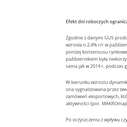
Efekt dni roboczych ograni
Zgodnie z danymi GUS produ
wzrosła o 2,4% r/r w paździe
poniżej konsensusu rynkowe
październikiem była niekorzy
sama jak w 2014 r, podczas gd
W kierunku wzrostu dynamiki
ona sygnalizowana przez zwi
zamówień eksportowych, któr
aktywności (por. MAKROmapa
Po oczyszczeniu z wpływu c