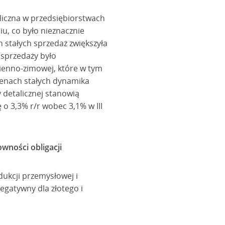
liczna w przedsiębiorstwach
u, co było nieznacznie
 stałych sprzedaż zwiększyła
 sprzedaży było
ienno-zimowej, które w tym
 cenach stałych dynamika
y detalicznej stanowią
 o 3,3% r/r wobec 3,1% w III
wności obligacji
ukcji przemysłowej i
egatywny dla złotego i