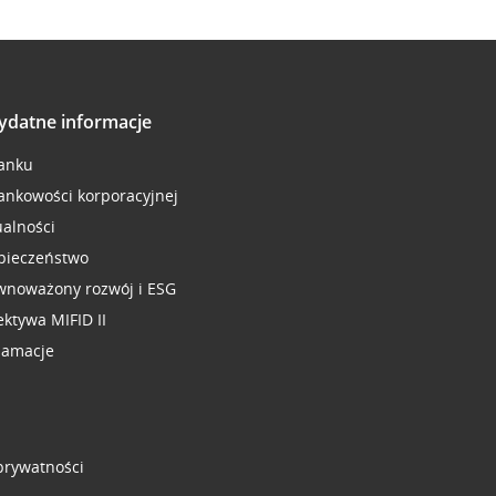
ydatne informacje
anku
ankowości korporacyjnej
ualności
pieczeństwo
wnoważony rozwój i ESG
ektywa MIFID II
lamacje
 prywatności