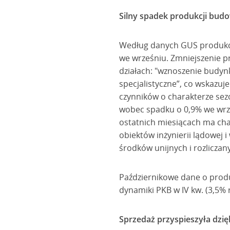
Silny spadek produkcji bu
Według danych GUS produkcj
we wrześniu. Zmniejszenie 
działach: "wznoszenie budyn
specjalistyczne”, co wskazu
czynników o charakterze se
wobec spadku o 0,9% we wrz
ostatnich miesiącach ma cha
obiektów inżynierii lądowej i
środków unijnych i rozliczan
Październikowe dane o produ
dynamiki PKB w IV kw. (3,5% r
Sprzedaż przyspieszyła dzi