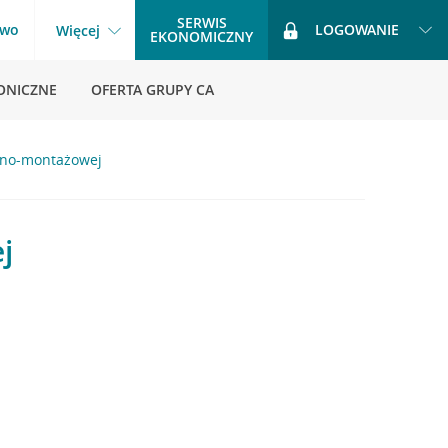
SERWIS
two
LOGOWANIE
Więcej
EKONOMICZNY
ONICZNE
OFERTA GRUPY CA
ano-montażowej
j