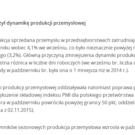
czył dynamikę produkcji przemysłowej
kcja sprzedana przemysłu w przedsiębiorstwach zatrudniaj
rniku wobec 4,1% we wrześniu, co było nieznacznie powyżej n
go (3,2%). Główną przyczyną zmniejszenia dynamiki produk
stna różnica w liczbie dni roboczych (we wrześniu br. liczba
y w październiku br. była ona o 1 mniejsza niż w 2014 r.).
 produkcji przemysłowej oddziaływała natomiast poprawa p
ększenie składowej indeksu PMI dla polskiego przetwórstwa
a w październiku powróciła powyżej granicy 50 pkt, oddziel
 z 02.11.2015).
zynników sezonowych produkcja przemysłowa wzrosła w paźd