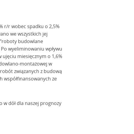
% r/r wobec spadku o 2,5%
no we wszystkich jej
e "roboty budowlane
e. Po wyeliminowaniu wpływu
 ujęciu miesięcznym o 1,6%
udowlano-montażowej w
a robót związanych z budową
nych współfinansowanych ze
 w dół dla naszej prognozy