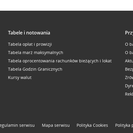
Tabele i notowania
Prz
Tabela opłat i prowizji
O b
Tabela marż maksymalnych
O b
Tabela oprocentowania rachunków bieżących i lokat
Akt
Tabela Godzin Granicznych
Bez
Kursy walut
Zró
Dyr
Rek
egulamin serwisu
Mapa serwisu
Polityka
Cookies
Polityka