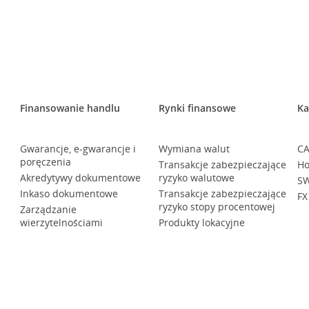
Finansowanie handlu
Rynki finansowe
Ka
Gwarancje, e-gwarancje i
Wymiana walut
CA
poręczenia
Transakcje zabezpieczające
Ho
Akredytywy dokumentowe
ryzyko walutowe
SW
Inkaso dokumentowe
Transakcje zabezpieczające
FX
ryzyko stopy procentowej
Zarządzanie
wierzytelnościami
Produkty lokacyjne