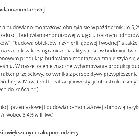
dowlano-montażowej
a budowlano-montażowa obniżyła się w październiku o 5,2
produkcji budowlano-montażowej w ujęciu rocznym odnotowa
ków”, "budowa obiektów inżynierii lądowej i wodnej” a takż
je na szeroki zakres ograniczenia aktywności w budownictwi
zonowym produkcja budowlano-montażowa zmniejszyła się w
eśniu. W naszej ocenie znaczne wyhamowanie produkcji b
rakter przejściowy, co wynika z perspektywy przyspieszeni
 wodnej w IV kw. (efekt realizacji inwestycji infrastruktural
ych do końca br.).
kcji przemysłowej i budowlano-montażowej stanowią ryzyko
/r wobec 3,4% w III kw.)
ęki zwiększonym zakupom odzieży