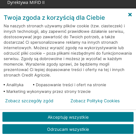
Dyrektywa MIFID II
Reklamacje
Twoja zgoda z korzyścią dla Ciebie
Na naszych stronach używamy plików cookie (tzw. ciasteczek) i
innych technologii, aby zapewnić prawidłowe działanie serwisu,
RODO
dostosowywać jego zawartość do Twoich potrzeb, a także
dostarczać Ci spersonalizowane reklamy na innych stronach
Regulamin serwisu
internetowych. Możesz wyrazić zgodę na wykorzystywanie lub
odrzucić pliki cookie – poza plikami niezbędnymi do funkcjonowania
Mapa serwisu
serwisu. Zgody są dobrowolne i możesz je wycofać w każdym
momencie. Wyrażenie zgody sprawi, że będziemy mogli
Polityka
Cookies
prezentować Ci lepiej dopasowane treści i oferty na tej i innych
stronach Credit Agricole.
Polityka prywatności
Analityka
Dopasowanie treści i ofert na stronie
Marketing wykonywany przez strony trzecie
Zobacz szczegóły zgód
Zobacz Politykę Cookies
© 2026 Credit Agricole Bank Polska S.A. Wszelkie prawa zastrzeżone
Akceptuję wszystkie
Odrzucam wszystkie