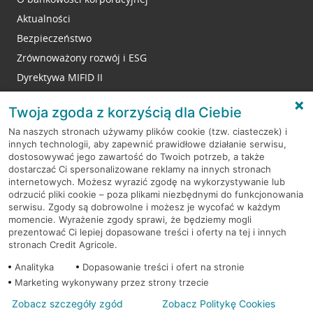
Aktualności
Bezpieczeństwo
Zrównoważony rozwój i ESG
Dyrektywa MIFID II
Reklamacje
Twoja zgoda z korzyścią dla Ciebie
Na naszych stronach używamy plików cookie (tzw. ciasteczek) i
innych technologii, aby zapewnić prawidłowe działanie serwisu,
RODO
dostosowywać jego zawartość do Twoich potrzeb, a także
dostarczać Ci spersonalizowane reklamy na innych stronach
Regulamin serwisu
internetowych. Możesz wyrazić zgodę na wykorzystywanie lub
odrzucić pliki cookie – poza plikami niezbędnymi do funkcjonowania
Mapa serwisu
serwisu. Zgody są dobrowolne i możesz je wycofać w każdym
momencie. Wyrażenie zgody sprawi, że będziemy mogli
Polityka
Cookies
prezentować Ci lepiej dopasowane treści i oferty na tej i innych
stronach Credit Agricole.
Polityka prywatności
Analityka
Dopasowanie treści i ofert na stronie
Marketing wykonywany przez strony trzecie
Zobacz szczegóły zgód
Zobacz Politykę Cookies
© 2026 Credit Agricole Bank Polska S.A. Wszelkie prawa zastrzeżone