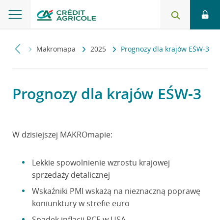
omiczny
Makromapa
2025
Prognozy dla krajów EŚW-3
Prognozy dla krajów EŚW-3
W dzisiejszej MAKROmapie:
Lekkie spowolnienie wzrostu krajowej
sprzedaży detalicznej
Wskaźniki PMI wskażą na nieznaczną poprawę
koniunktury w strefie euro
Spadek inflacji PCE w USA