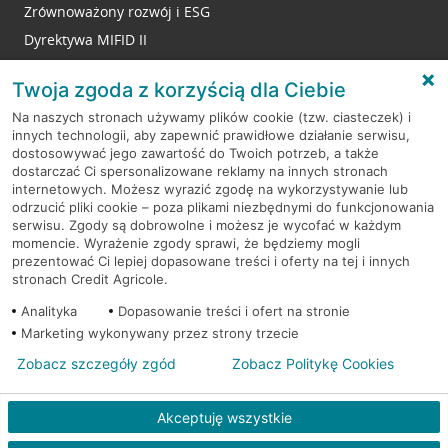
Zrównoważony rozwój i ESG
Dyrektywa MIFID II
Reklamacje
Twoja zgoda z korzyścią dla Ciebie
Na naszych stronach używamy plików cookie (tzw. ciasteczek) i
innych technologii, aby zapewnić prawidłowe działanie serwisu,
RODO
dostosowywać jego zawartość do Twoich potrzeb, a także
dostarczać Ci spersonalizowane reklamy na innych stronach
Regulamin serwisu
internetowych. Możesz wyrazić zgodę na wykorzystywanie lub
odrzucić pliki cookie – poza plikami niezbędnymi do funkcjonowania
Mapa serwisu
serwisu. Zgody są dobrowolne i możesz je wycofać w każdym
momencie. Wyrażenie zgody sprawi, że będziemy mogli
Polityka
Cookies
prezentować Ci lepiej dopasowane treści i oferty na tej i innych
stronach Credit Agricole.
Polityka prywatności
Analityka
Dopasowanie treści i ofert na stronie
Marketing wykonywany przez strony trzecie
Zobacz szczegóły zgód
Zobacz Politykę Cookies
© 2026 Credit Agricole Bank Polska S.A. Wszelkie prawa zastrzeżone
Akceptuję wszystkie