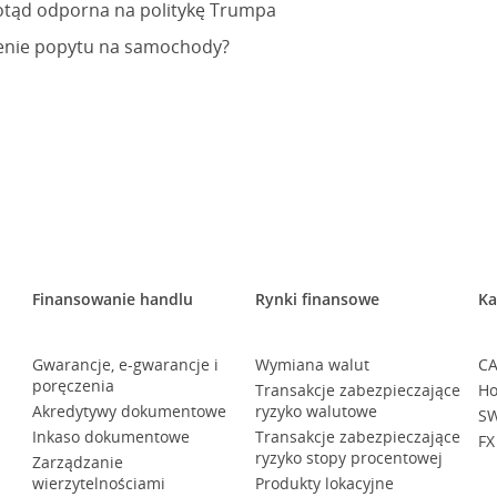
otąd odporna na politykę Trumpa
ienie popytu na samochody?
Finansowanie handlu
Rynki finansowe
Ka
Gwarancje, e-gwarancje i
Wymiana walut
CA
poręczenia
Transakcje zabezpieczające
Ho
Akredytywy dokumentowe
ryzyko walutowe
SW
Inkaso dokumentowe
Transakcje zabezpieczające
FX
ryzyko stopy procentowej
Zarządzanie
wierzytelnościami
Produkty lokacyjne