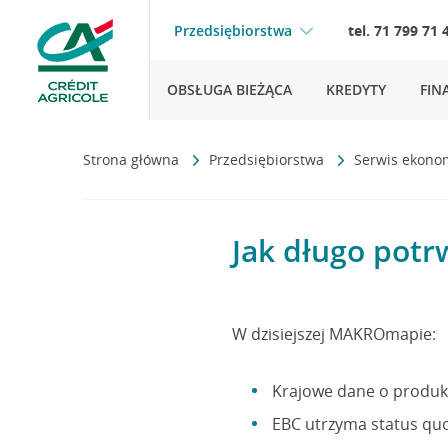
Przedsiębiorstwa
tel. 71 799 71 
OBSŁUGA BIEŻĄCA
KREDYTY
FIN
Strona główna
Przedsiębiorstwa
Serwis ekono
Jak długo pot
W dzisiejszej MAKROmapie:
Krajowe dane o produkc
EBC utrzyma status quo