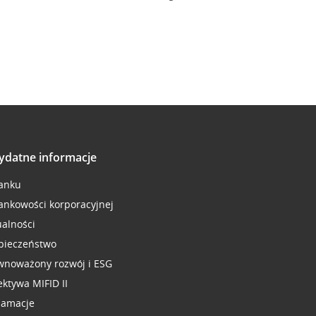
ydatne informacje
anku
ankowości korporacyjnej
ualności
pieczeństwo
wnoważony rozwój i ESG
ektywa MIFID II
lamacje