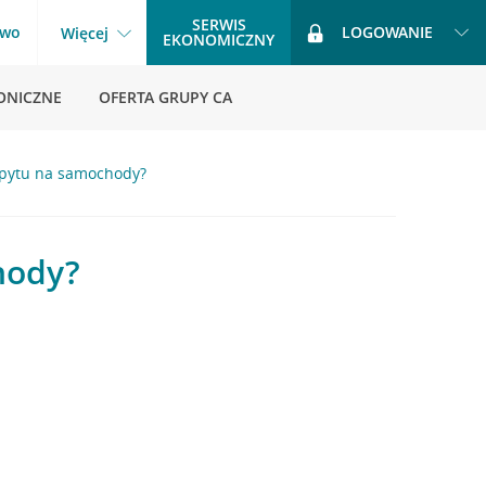
SERWIS
two
LOGOWANIE
Więcej
EKONOMICZNY
ONICZNE
OFERTA GRUPY CA
opytu na samochody?
hody?