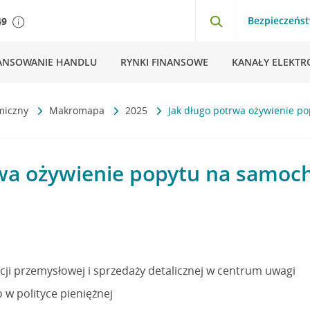
Bezpieczeńs
49
ANSOWANIE HANDLU
RYNKI FINANSOWE
KANAŁY ELEKTR
miczny
Makromapa
2025
Jak długo potrwa ożywienie p
rwa ożywienie popytu na samoc
ji przemysłowej i sprzedaży detalicznej w centrum uwagi
 w polityce pieniężnej