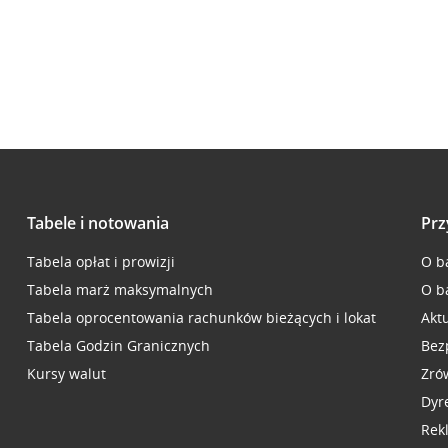
Tabele i notowania
Prz
Tabela opłat i prowizji
O b
Tabela marż maksymalnych
O b
Tabela oprocentowania rachunków bieżących i lokat
Akt
Tabela Godzin Granicznych
Bez
Kursy walut
Zró
Dyr
Rek