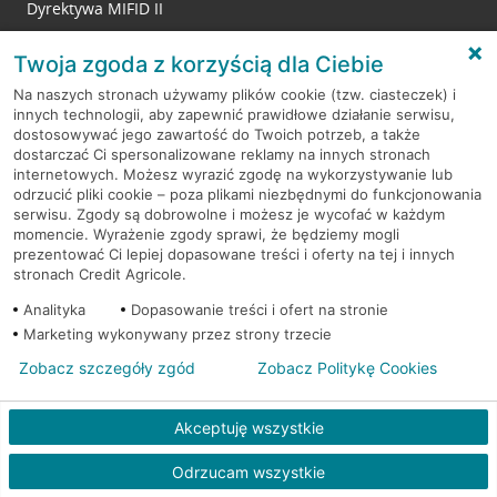
Dyrektywa MIFID II
Reklamacje
Twoja zgoda z korzyścią dla Ciebie
Na naszych stronach używamy plików cookie (tzw. ciasteczek) i
innych technologii, aby zapewnić prawidłowe działanie serwisu,
RODO
dostosowywać jego zawartość do Twoich potrzeb, a także
dostarczać Ci spersonalizowane reklamy na innych stronach
Regulamin serwisu
internetowych. Możesz wyrazić zgodę na wykorzystywanie lub
odrzucić pliki cookie – poza plikami niezbędnymi do funkcjonowania
Mapa serwisu
serwisu. Zgody są dobrowolne i możesz je wycofać w każdym
momencie. Wyrażenie zgody sprawi, że będziemy mogli
Polityka
Cookies
prezentować Ci lepiej dopasowane treści i oferty na tej i innych
stronach Credit Agricole.
Polityka prywatności
Analityka
Dopasowanie treści i ofert na stronie
Marketing wykonywany przez strony trzecie
Zobacz szczegóły zgód
Zobacz Politykę Cookies
© 2026 Credit Agricole Bank Polska S.A. Wszelkie prawa zastrzeżone
Akceptuję wszystkie
Odrzucam wszystkie