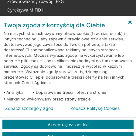
Zrównoważony rozwój i ESG
Dyrektywa MIFID II
Reklamacje
Twoja zgoda z korzyścią dla Ciebie
Na naszych stronach używamy plików cookie (tzw. ciasteczek) i
innych technologii, aby zapewnić prawidłowe działanie serwisu,
RODO
dostosowywać jego zawartość do Twoich potrzeb, a także
dostarczać Ci spersonalizowane reklamy na innych stronach
Regulamin serwisu
internetowych. Możesz wyrazić zgodę na wykorzystywanie lub
odrzucić pliki cookie – poza plikami niezbędnymi do funkcjonowania
Mapa serwisu
serwisu. Zgody są dobrowolne i możesz je wycofać w każdym
momencie. Wyrażenie zgody sprawi, że będziemy mogli
Polityka
Cookies
prezentować Ci lepiej dopasowane treści i oferty na tej i innych
stronach Credit Agricole.
Polityka prywatności
Analityka
Dopasowanie treści i ofert na stronie
Marketing wykonywany przez strony trzecie
Zobacz szczegóły zgód
Zobacz Politykę Cookies
© 2026 Credit Agricole Bank Polska S.A. Wszelkie prawa zastrzeżone
Akceptuję wszystkie