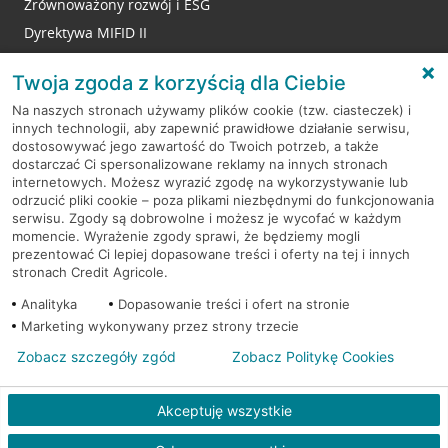
Zrównoważony rozwój i ESG
Dyrektywa MIFID II
Reklamacje
Twoja zgoda z korzyścią dla Ciebie
Na naszych stronach używamy plików cookie (tzw. ciasteczek) i
innych technologii, aby zapewnić prawidłowe działanie serwisu,
RODO
dostosowywać jego zawartość do Twoich potrzeb, a także
dostarczać Ci spersonalizowane reklamy na innych stronach
Regulamin serwisu
internetowych. Możesz wyrazić zgodę na wykorzystywanie lub
odrzucić pliki cookie – poza plikami niezbędnymi do funkcjonowania
Mapa serwisu
serwisu. Zgody są dobrowolne i możesz je wycofać w każdym
momencie. Wyrażenie zgody sprawi, że będziemy mogli
Polityka
Cookies
prezentować Ci lepiej dopasowane treści i oferty na tej i innych
stronach Credit Agricole.
Polityka prywatności
Analityka
Dopasowanie treści i ofert na stronie
Marketing wykonywany przez strony trzecie
Zobacz szczegóły zgód
Zobacz Politykę Cookies
© 2026 Credit Agricole Bank Polska S.A. Wszelkie prawa zastrzeżone
Akceptuję wszystkie