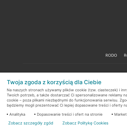
RODO
R
Twoja zgoda z korzyścią dla Ciebie
© 2026 Credit Agricole Bank Polska S.A. Wszelkie prawa zastrzeż
Na naszych stronach używamy plików cookie (tzw. ciasteczek) i in
Twoich potrzeb, a także dostarczać Ci spersonalizowane reklamy n
cookie – poza plikami niezbędnymi do funkcjonowania serwisu. Zg
będziemy mogli prezentować Ci lepiej dopasowane treści i oferty na 
Analityka
Dopasowanie treści i ofert na stronie
Market
Zobacz szczegóły zgód
Zobacz Politykę Cookies