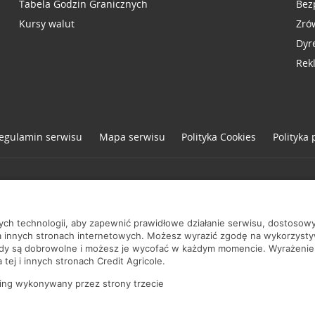
Tabela Godzin Granicznych
Bez
Kursy walut
Zró
Dyr
Rek
egulamin serwisu
Mapa serwisu
Polityka
Cookies
Polityka
one
nych technologii, aby zapewnić prawidłowe działanie serwisu, dostoso
a innych stronach internetowych. Możesz wyrazić zgodę na wykorzystywa
ody są dobrowolne i możesz je wycofać w każdym momencie. Wyrażenie
tej i innych stronach Credit Agricole.
ing wykonywany przez strony trzecie