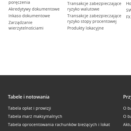
poręczenia
Transakcje zabezpieczające
Ho
Akredytywy dokumentowe
ryzyko walutowe
SW
Inkaso dokumentowe
Transakcje zabezpieczające
FX
ryzyko stopy procentowej
Zarządzanie
wierzytelnościami
Produkty lokacyjne
Tabele i notowania
Prz
Tabela opłat i prowizji
O b
Tabela marż maksymalnych
O b
Tabela oprocentowania rachunków bieżących i lokat
Akt