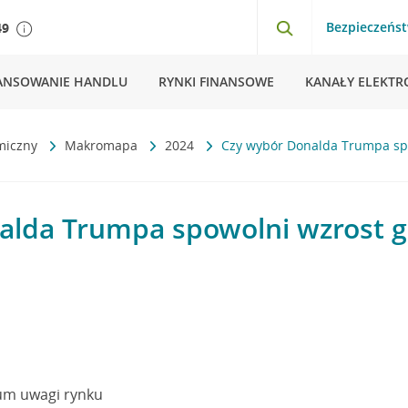
Bezpieczeńs
49
ANSOWANIE HANDLU
RYNKI FINANSOWE
KANAŁY ELEKTR
miczny
Makromapa
2024
Czy wybór Donalda Trumpa sp
alda Trumpa spowolni wzrost 
um uwagi rynku