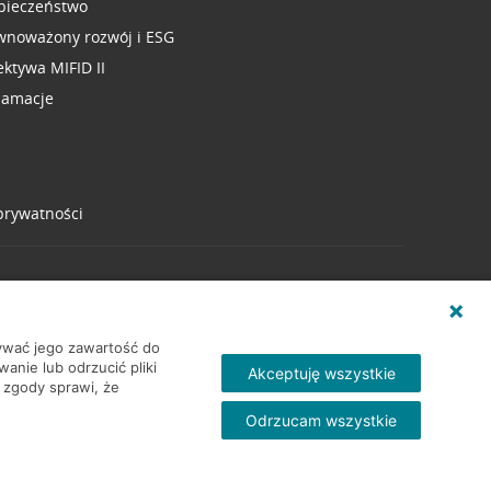
pieczeństwo
wnoważony rozwój i ESG
ektywa MIFID II
lamacje
 prywatności
wywać jego zawartość do
nie lub odrzucić pliki
Akceptuję wszystkie
 zgody sprawi, że
Odrzucam wszystkie