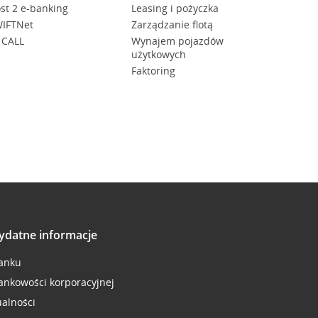
st 2 e-banking
Leasing i pożyczka
IFTNet
Zarządzanie flotą
 CALL
Wynajem pojazdów
użytkowych
Faktoring
ydatne informacje
anku
ankowości korporacyjnej
ualności