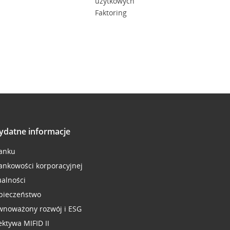
użytkowych
Faktoring
ydatne informacje
anku
ankowości korporacyjnej
ualności
pieczeństwo
wnoważony rozwój i ESG
ektywa MIFID II