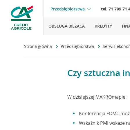
Przedsiębiorstwa
tel. 71 799 71 
OBSŁUGA BIEŻĄCA
KREDYTY
FIN
Strona główna
Przedsiębiorstwa
Serwis ekono
Czy sztuczna i
W dzisiejszej MAKROmapie:
Konferencja FOMC moż
Wskaźnik PMI wskaże na