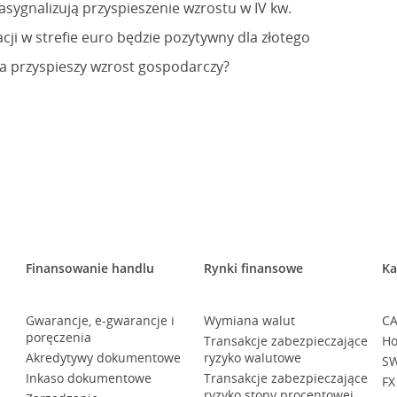
asygnalizują przyspieszenie wzrostu w IV kw.
cji w strefie euro będzie pozytywny dla złotego
ja przyspieszy wzrost gospodarczy?
Finansowanie handlu
Rynki finansowe
Ka
Gwarancje, e-gwarancje i
Wymiana walut
CA
poręczenia
Transakcje zabezpieczające
Ho
Akredytywy dokumentowe
ryzyko walutowe
SW
Inkaso dokumentowe
Transakcje zabezpieczające
FX
ryzyko stopy procentowej