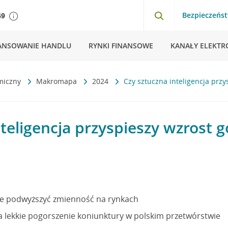
Bezpieczeńs
49
ANSOWANIE HANDLU
RYNKI FINANSOWE
KANAŁY ELEKTR
miczny
Makromapa
2024
Czy sztuczna inteligencja prz
nteligencja przyspieszy wzrost 
e podwyższyć zmienność na rynkach
 lekkie pogorszenie koniunktury w polskim przetwórstwie