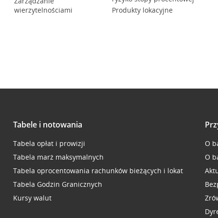
Zarządzanie
wierzytelnościami
Produkty lokacyjne
Tabele i notowania
Prz
Tabela opłat i prowizji
O b
Tabela marż maksymalnych
O b
Tabela oprocentowania rachunków bieżących i lokat
Akt
Tabela Godzin Granicznych
Bez
Kursy walut
Zró
Dyr