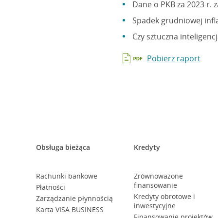
Dane o PKB za 2023 r. z
Spadek grudniowej infla
Czy sztuczna inteligenc
Pobierz raport
Obsługa bieżąca
Kredyty
Rachunki bankowe
Zrównoważone
finansowanie
Płatności
Kredyty obrotowe i
Zarządzanie płynnością
inwestycyjne
Karta VISA BUSINESS
Finansowanie projektów