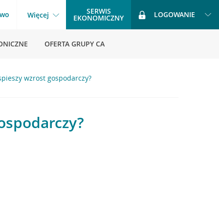
SERWIS
two
LOGOWANIE
Więcej
EKONOMICZNY
ONICZNE
OFERTA GRUPY CA
yspieszy wzrost gospodarczy?
gospodarczy?