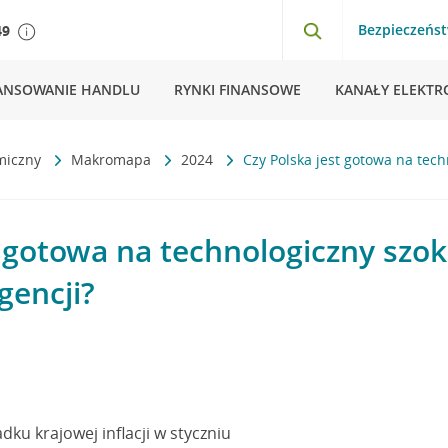
Bezpieczeńs
49
ANSOWANIE HANDLU
RYNKI FINANSOWE
KANAŁY ELEKTR
miczny
Makromapa
2024
Czy Polska jest gotowa na tech
t gotowa na technologiczny szo
igencji?
ku krajowej inflacji w styczniu