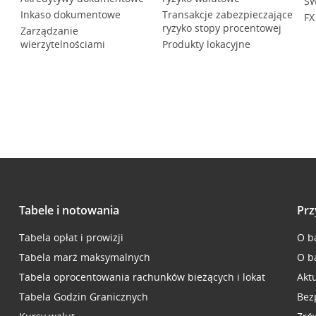
SW
Inkaso dokumentowe
Transakcje zabezpieczające
FX
ryzyko stopy procentowej
Zarządzanie
wierzytelnościami
Produkty lokacyjne
Tabele i notowania
Prz
Tabela opłat i prowizji
O b
Tabela marż maksymalnych
O b
Tabela oprocentowania rachunków bieżących i lokat
Akt
Tabela Godzin Granicznych
Bez