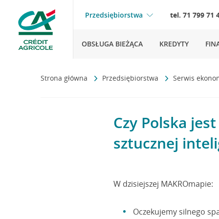
Przedsiębiorstwa
tel. 71 799 71 
OBSŁUGA BIEŻĄCA
KREDYTY
FIN
Strona główna
Przedsiębiorstwa
Serwis ekono
Czy Polska jes
sztucznej intel
W dzisiejszej MAKROmapie:
Oczekujemy silnego spad