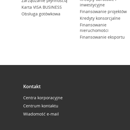
Zarządzanie płynnością
inwestycyjne
Karta VISA BUSINESS
Finansowanie projektów
Obsługa gotówkowa
Kredyty konsorcjalne
Finansowanie
nieruchomości
Finansowanie eksportu
Kontakt
Centra korporacyjne
Centrum kontaktu
Wiadomość e-mail