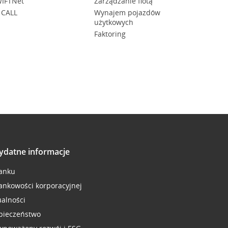
IFTNet
Zarządzanie flotą
 CALL
Wynajem pojazdów
użytkowych
Faktoring
ydatne informacje
anku
ankowości korporacyjnej
ualności
pieczeństwo