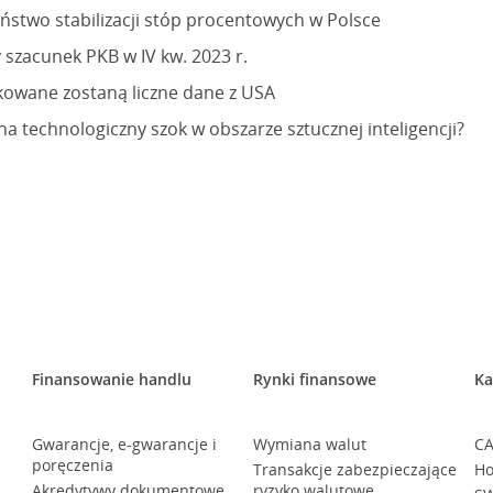
stwo stabilizacji stóp procentowych w Polsce
szacunek PKB w IV kw. 2023 r.
kowane zostaną liczne dane z USA
na technologiczny szok w obszarze sztucznej inteligencji?
Finansowanie handlu
Rynki finansowe
Ka
Gwarancje, e-gwarancje i
Wymiana walut
CA
poręczenia
Transakcje zabezpieczające
Ho
Akredytywy dokumentowe
ryzyko walutowe