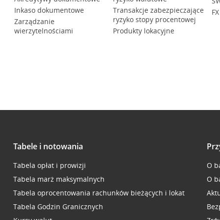
SW
Inkaso dokumentowe
Transakcje zabezpieczające
FX
ryzyko stopy procentowej
Zarządzanie
wierzytelnościami
Produkty lokacyjne
Tabele i notowania
Prz
Tabela opłat i prowizji
O b
Tabela marż maksymalnych
O b
Tabela oprocentowania rachunków bieżących i lokat
Akt
Tabela Godzin Granicznych
Bez