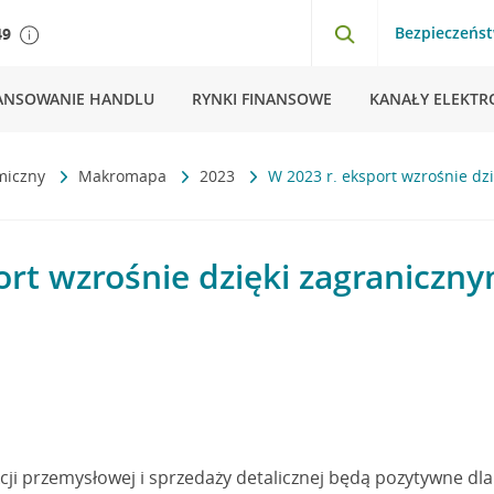
Bezpieczeńs
49
ANSOWANIE HANDLU
RYNKI FINANSOWE
KANAŁY ELEKTR
miczny
Makromapa
2023
W 2023 r. eksport wzrośnie d
ort wzrośnie dzięki zagraniczn
ji przemysłowej i sprzedaży detalicznej będą pozytywne dla