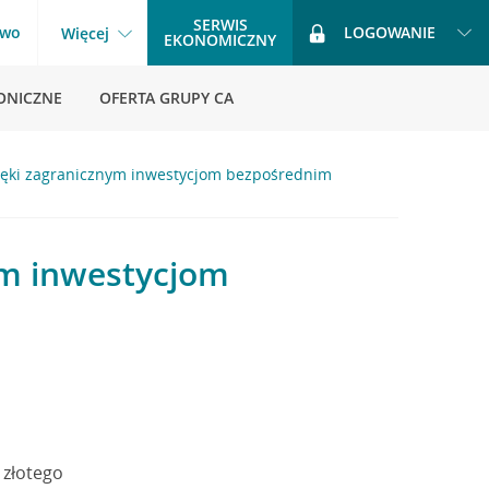
SERWIS
two
LOGOWANIE
Więcej
EKONOMICZNY
ONICZNE
OFERTA GRUPY CA
zięki zagranicznym inwestycjom bezpośrednim
ym inwestycjom
 złotego