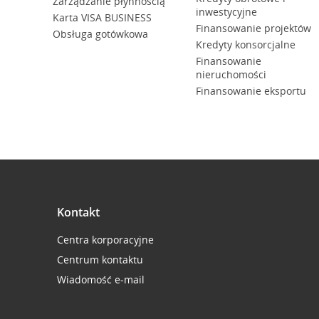
Zarządzanie płynnością
inwestycyjne
Karta VISA BUSINESS
Finansowanie projektów
Obsługa gotówkowa
Kredyty konsorcjalne
Finansowanie
nieruchomości
Finansowanie eksportu
Kontakt
Centra korporacyjne
Centrum kontaktu
Wiadomość e-mail