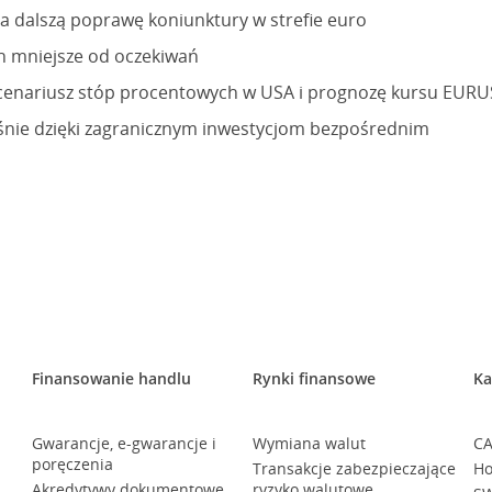
a dalszą poprawę koniunktury w strefie euro
h mniejsze od oczekiwań
cenariusz stóp procentowych w USA i prognozę kursu EUR
śnie dzięki zagranicznym inwestycjom bezpośrednim
Finansowanie handlu
Rynki finansowe
Ka
Gwarancje, e-gwarancje i
Wymiana walut
CA
poręczenia
Transakcje zabezpieczające
Ho
Akredytywy dokumentowe
ryzyko walutowe