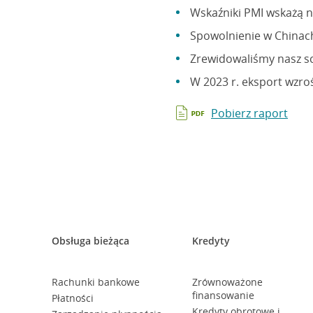
Wskaźniki PMI wskażą n
Spowolnienie w Chinac
Zrewidowaliśmy nasz s
W 2023 r. eksport wzro
Pobierz raport
Obsługa bieżąca
Kredyty
Rachunki bankowe
Zrównoważone
finansowanie
Płatności
Kredyty obrotowe i