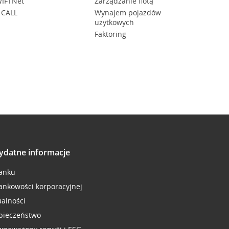
IFTNet
Zarządzanie flotą
 CALL
Wynajem pojazdów
użytkowych
Faktoring
ydatne informacje
anku
ankowości korporacyjnej
ualności
pieczeństwo