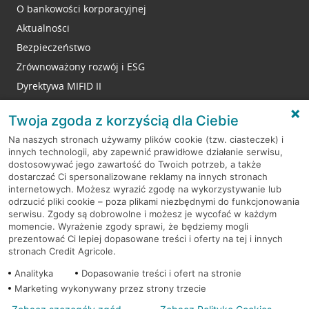
O bankowości korporacyjnej
Aktualności
Bezpieczeństwo
Zrównoważony rozwój i ESG
Dyrektywa MIFID II
Reklamacje
Twoja zgoda z korzyścią dla Ciebie
Na naszych stronach używamy plików cookie (tzw. ciasteczek) i
innych technologii, aby zapewnić prawidłowe działanie serwisu,
RODO
dostosowywać jego zawartość do Twoich potrzeb, a także
dostarczać Ci spersonalizowane reklamy na innych stronach
Regulamin serwisu
internetowych. Możesz wyrazić zgodę na wykorzystywanie lub
odrzucić pliki cookie – poza plikami niezbędnymi do funkcjonowania
Mapa serwisu
serwisu. Zgody są dobrowolne i możesz je wycofać w każdym
momencie. Wyrażenie zgody sprawi, że będziemy mogli
Polityka
Cookies
prezentować Ci lepiej dopasowane treści i oferty na tej i innych
stronach Credit Agricole.
Polityka prywatności
Analityka
Dopasowanie treści i ofert na stronie
Marketing wykonywany przez strony trzecie