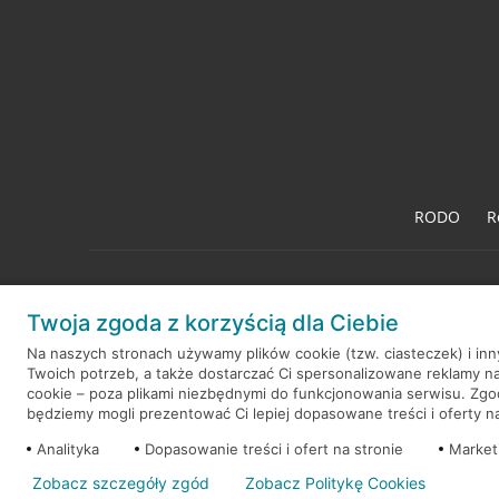
RODO
R
Twoja zgoda z korzyścią dla Ciebie
© 2026 Credit Agricole Bank Polska S.A. Wszelkie prawa zastrzeż
Na naszych stronach używamy plików cookie (tzw. ciasteczek) i in
Twoich potrzeb, a także dostarczać Ci spersonalizowane reklamy n
cookie – poza plikami niezbędnymi do funkcjonowania serwisu. Zg
będziemy mogli prezentować Ci lepiej dopasowane treści i oferty na 
Analityka
Dopasowanie treści i ofert na stronie
Market
Zobacz szczegóły zgód
Zobacz Politykę Cookies