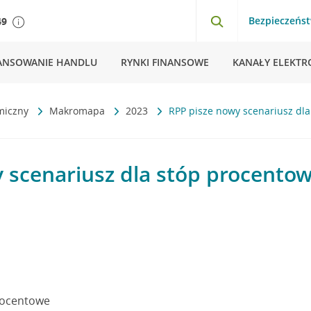
Bezpieczeńs
49
ANSOWANIE HANDLU
RYNKI FINANSOWE
KANAŁY ELEKTR
miczny
Makromapa
2023
RPP pisze nowy scenariusz dla
 scenariusz dla stóp procentow
rocentowe