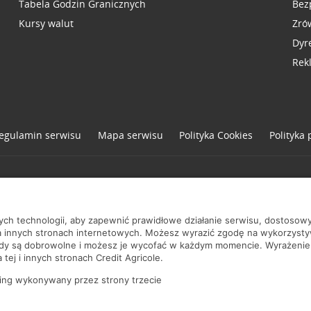
Tabela Godzin Granicznych
Bez
Kursy walut
Zró
Dyr
Rek
egulamin serwisu
Mapa serwisu
Polityka
Cookies
Polityka
one
nych technologii, aby zapewnić prawidłowe działanie serwisu, dostoso
a innych stronach internetowych. Możesz wyrazić zgodę na wykorzystywa
ody są dobrowolne i możesz je wycofać w każdym momencie. Wyrażenie
tej i innych stronach Credit Agricole.
ing wykonywany przez strony trzecie