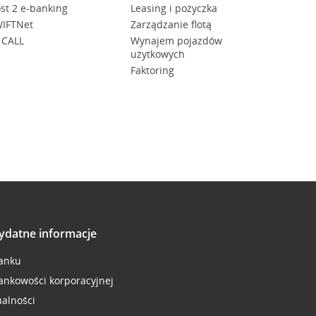
st 2 e-banking
Leasing i pożyczka
IFTNet
Zarządzanie flotą
 CALL
Wynajem pojazdów
użytkowych
Faktoring
ydatne informacje
anku
ankowości korporacyjnej
ualności