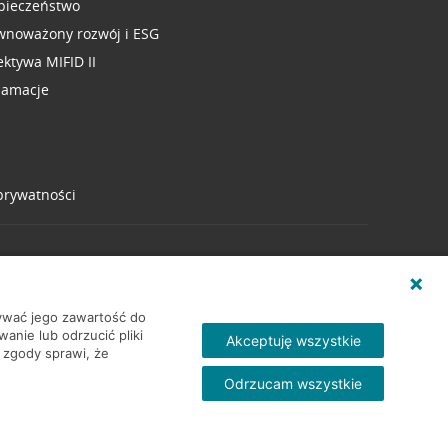
pieczeństwo
wnoważony rozwój i ESG
ektywa MIFID II
lamacje
 prywatności
wywać jego zawartość do
nie lub odrzucić pliki
Akceptuję wszystkie
 zgody sprawi, że
Odrzucam wszystkie