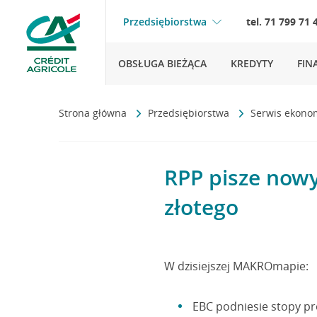
Przedsiębiorstwa
tel. 71 799 71 
OBSŁUGA BIEŻĄCA
KREDYTY
FIN
Strona główna
Przedsiębiorstwa
Serwis ekono
RPP pisze nowy
złotego
W dzisiejszej MAKROmapie:
EBC podniesie stopy p