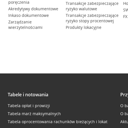
poręczenia
Transakcje zabezpieczające
Ho
Akredytywy dokumentowe
ryzyko walutowe
SW
Inkaso dokumentowe
Transakcje zabezpieczające
FX
ryzyko stopy procentowej
Zarządzanie
wierzytelnościami
Produkty lokacyjne
Tabele i notowania
Prz
Tabela opłat i prowizji
O b
Tabela marż maksymalnych
O b
Tabela oprocentowania rachunków bieżących i lokat
Akt