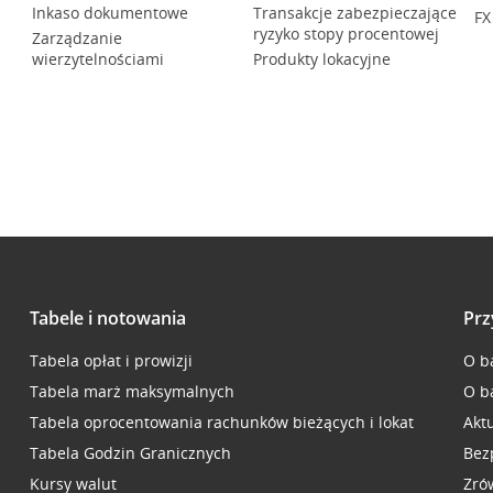
Inkaso dokumentowe
Transakcje zabezpieczające
FX
ryzyko stopy procentowej
Zarządzanie
wierzytelnościami
Produkty lokacyjne
Tabele i notowania
Prz
Tabela opłat i prowizji
O b
Tabela marż maksymalnych
O b
Tabela oprocentowania rachunków bieżących i lokat
Akt
Tabela Godzin Granicznych
Bez
Kursy walut
Zró