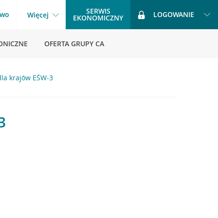
SERWIS
two
LOGOWANIE
Więcej
EKONOMICZNY
ONICZNE
OFERTA GRUPY CA
la krajów EŚW-3
3