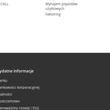
 CALL
Wynajem pojazdów
użytkowych
Faktoring
ydatne informacje
anku
ankowości korporacyjnej
ualności
pieczeństwo
wnoważony rozwój i ESG