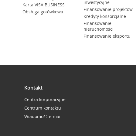
inwestycyjne
Karta VISA BUSINESS
Finansowanie projektów
Obsługa gotówkowa
Kredyty konsorcjalne
Finansowanie
nieruchomości
Finansowanie eksportu
Kontakt
Centra korporacyjne
Centrum kontaktu
Wiadomość e-mail