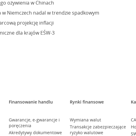
go ożywienia w Chinach
a w Niemczech nadal w trendzie spadkowym
rcową projekcję inflacji
iczne dla krajów EŚW-3
Finansowanie handlu
Rynki finansowe
Ka
Gwarancje, e-gwarancje i
Wymiana walut
CA
poręczenia
Transakcje zabezpieczające
Ho
Akredytywy dokumentowe
ryzyko walutowe
SW