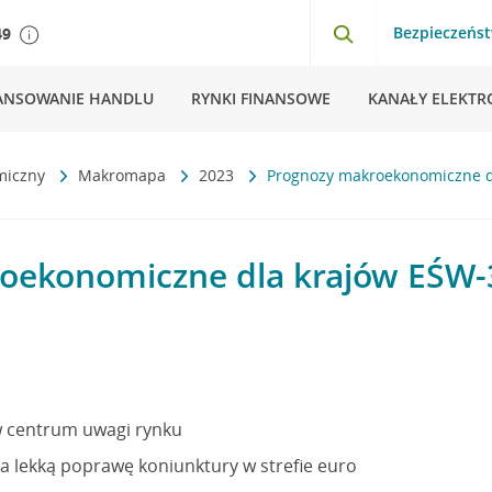
Bezpieczeńs
49
ANSOWANIE HANDLU
RYNKI FINANSOWE
KANAŁY ELEKTR
miczny
Makromapa
2023
Prognozy makroekonomiczne d
oekonomiczne dla krajów EŚW-
w centrum uwagi rynku
a lekką poprawę koniunktury w strefie euro