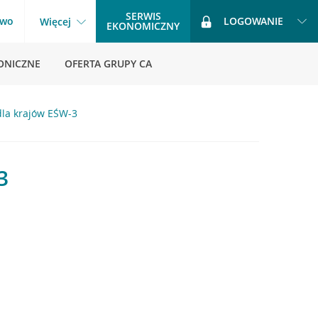
SERWIS
two
LOGOWANIE
Więcej
EKONOMICZNY
ONICZNE
OFERTA GRUPY CA
la krajów EŚW-3
3