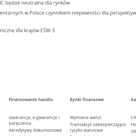
C będzie neutralna dla rynków
ntarnych w Polsce czynnikiem niepewności dla perspektyw
iczne dla krajów EŚW-3
Finansowanie handlu
Rynki finansowe
Ka
Gwarancje, e-gwarancje i
Wymiana walut
CA
poręczenia
Transakcje zabezpieczające
Ho
Akredytywy dokumentowe
ryzyko walutowe
SW