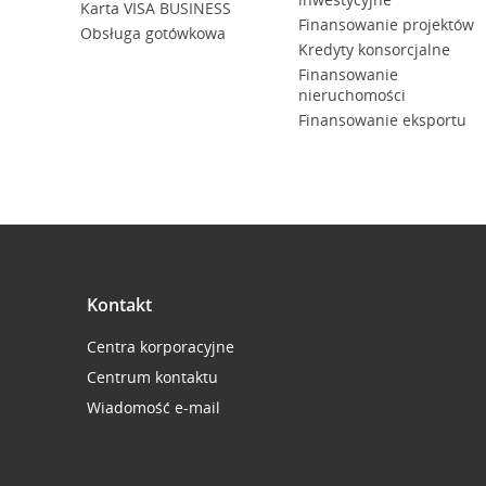
Karta VISA BUSINESS
Finansowanie projektów
Obsługa gotówkowa
Kredyty konsorcjalne
Finansowanie
nieruchomości
Finansowanie eksportu
Kontakt
Centra korporacyjne
Centrum kontaktu
Wiadomość e-mail