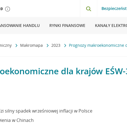
Bezpieczeńs
49
ANSOWANIE HANDLU
RYNKI FINANSOWE
KANAŁY ELEKTR
miczny
Makromapa
2023
Prognozy makroekonomiczne d
oekonomiczne dla krajów EŚW-
zi silny spadek wrześniowej inflacji w Polsce
ienia w Chinach