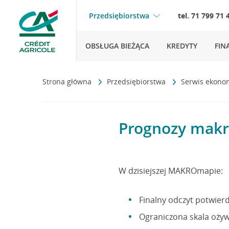
Przedsiębiorstwa
tel. 71 799 71 
OBSŁUGA BIEŻĄCA
KREDYTY
FIN
Strona główna
Przedsiębiorstwa
Serwis ekono
Prognozy makr
W dzisiejszej MAKROmapie:
Finalny odczyt potwierd
Ograniczona skala ożyw