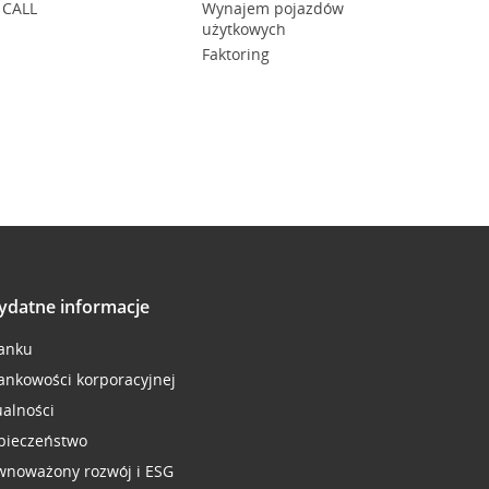
 CALL
Wynajem pojazdów
użytkowych
Faktoring
ydatne informacje
anku
ankowości korporacyjnej
ualności
pieczeństwo
wnoważony rozwój i ESG