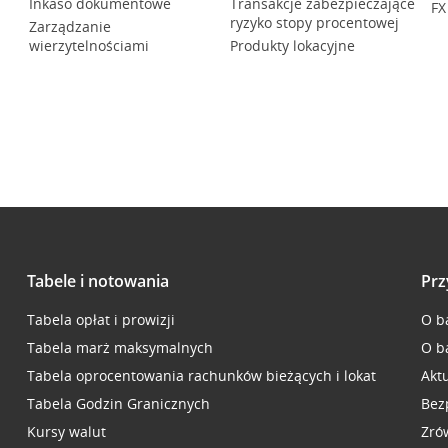
Inkaso dokumentowe
Transakcje zabezpieczające
FX
ryzyko stopy procentowej
Zarządzanie
wierzytelnościami
Produkty lokacyjne
Tabele i notowania
Prz
Tabela opłat i prowizji
O b
Tabela marż maksymalnych
O b
Tabela oprocentowania rachunków bieżących i lokat
Akt
Tabela Godzin Granicznych
Bez
Kursy walut
Zró