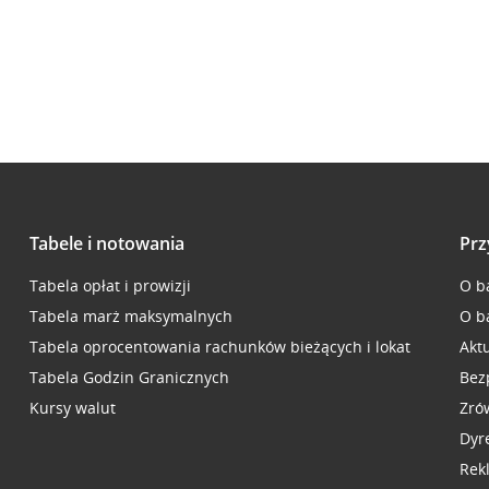
Tabele i notowania
Prz
Tabela opłat i prowizji
O b
Tabela marż maksymalnych
O b
Tabela oprocentowania rachunków bieżących i lokat
Akt
Tabela Godzin Granicznych
Bez
Kursy walut
Zró
Dyr
Rek