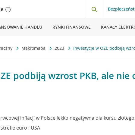
Bezpieczeńs
49
ANSOWANIE HANDLU
RYNKI FINANSOWE
KANAŁY ELEKTR
miczny
Makromapa
2023
Inwestycje w OZE podbiją wzro
ZE podbiją wzrost PKB, ale nie 
rwcowej inflacji w Polsce lekko negatywna dla kursu złotego
 strefie euro i USA