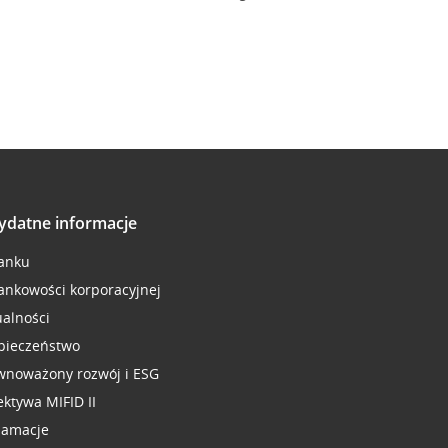
ydatne informacje
anku
ankowości korporacyjnej
ualności
pieczeństwo
wnoważony rozwój i ESG
ektywa MIFID II
lamacje