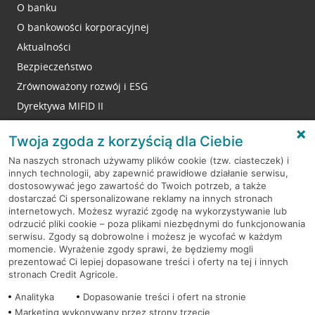
O banku
O bankowości korporacyjnej
Aktualności
Bezpieczeństwo
Zrównoważony rozwój i ESG
Dyrektywa MIFID II
Reklamacje
Twoja zgoda z korzyścią dla Ciebie
Na naszych stronach używamy plików cookie (tzw. ciasteczek) i
innych technologii, aby zapewnić prawidłowe działanie serwisu,
RODO
dostosowywać jego zawartość do Twoich potrzeb, a także
dostarczać Ci spersonalizowane reklamy na innych stronach
Regulamin serwisu
internetowych. Możesz wyrazić zgodę na wykorzystywanie lub
odrzucić pliki cookie – poza plikami niezbędnymi do funkcjonowania
Mapa serwisu
serwisu. Zgody są dobrowolne i możesz je wycofać w każdym
momencie. Wyrażenie zgody sprawi, że będziemy mogli
Polityka
Cookies
prezentować Ci lepiej dopasowane treści i oferty na tej i innych
stronach Credit Agricole.
Polityka prywatności
Analityka
Dopasowanie treści i ofert na stronie
Marketing wykonywany przez strony trzecie