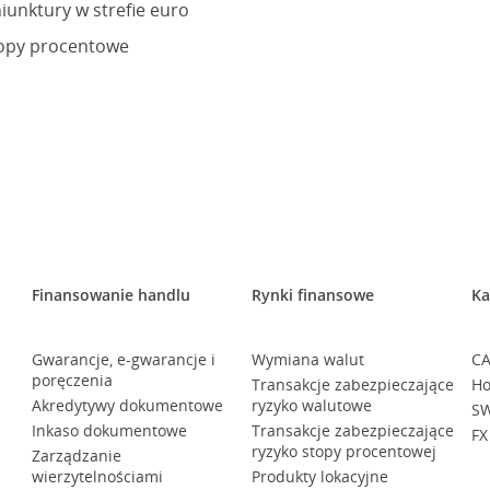
iunktury w strefie euro
stopy procentowe
Finansowanie handlu
Rynki finansowe
Ka
Gwarancje, e-gwarancje i
Wymiana walut
CA
poręczenia
Transakcje zabezpieczające
Ho
Akredytywy dokumentowe
ryzyko walutowe
SW
Inkaso dokumentowe
Transakcje zabezpieczające
FX
ryzyko stopy procentowej
Zarządzanie
wierzytelnościami
Produkty lokacyjne