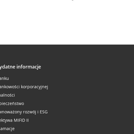
ydatne informacje
anku
ankowości korporacyjnej
ualności
pieczeństwo
wnoważony rozwój i ESG
ektywa MIFID II
lamacje