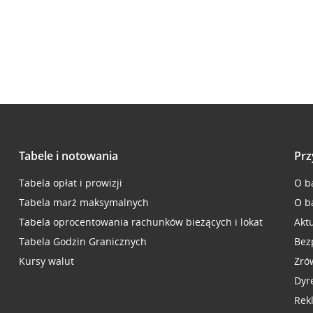
Tabele i notowania
Prz
Tabela opłat i prowizji
O b
Tabela marż maksymalnych
O b
Tabela oprocentowania rachunków bieżących i lokat
Akt
Tabela Godzin Granicznych
Bez
Kursy walut
Zró
Dyr
Rek