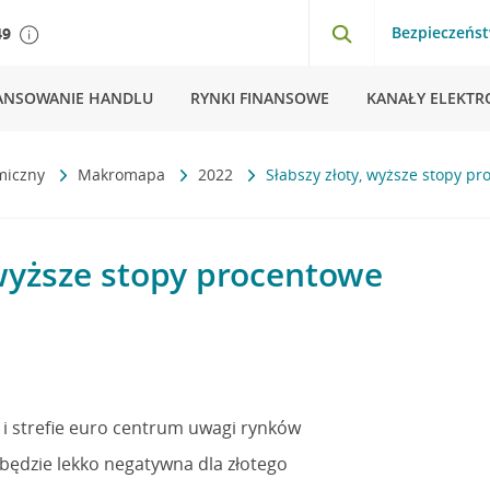
Bezpieczeńs
49
ANSOWANIE HANDLU
RYNKI FINANSOWE
KANAŁY ELEKTR
miczny
Makromapa
2022
Słabszy złoty, wyższe stopy p
 wyższe stopy procentowe
e i strefie euro centrum uwagi rynków
 będzie lekko negatywna dla złotego