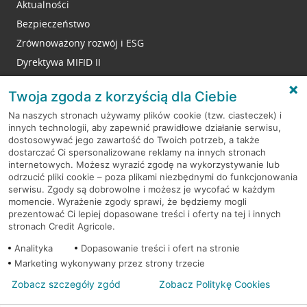
Aktualności
Bezpieczeństwo
Zrównoważony rozwój i ESG
Dyrektywa MIFID II
Reklamacje
Twoja zgoda z korzyścią dla Ciebie
Na naszych stronach używamy plików cookie (tzw. ciasteczek) i
innych technologii, aby zapewnić prawidłowe działanie serwisu,
RODO
dostosowywać jego zawartość do Twoich potrzeb, a także
dostarczać Ci spersonalizowane reklamy na innych stronach
Regulamin serwisu
internetowych. Możesz wyrazić zgodę na wykorzystywanie lub
odrzucić pliki cookie – poza plikami niezbędnymi do funkcjonowania
Mapa serwisu
serwisu. Zgody są dobrowolne i możesz je wycofać w każdym
momencie. Wyrażenie zgody sprawi, że będziemy mogli
Polityka
Cookies
prezentować Ci lepiej dopasowane treści i oferty na tej i innych
stronach Credit Agricole.
Polityka prywatności
Analityka
Dopasowanie treści i ofert na stronie
Marketing wykonywany przez strony trzecie
Zobacz szczegóły zgód
Zobacz Politykę Cookies
© 2026 Credit Agricole Bank Polska S.A. Wszelkie prawa zastrzeżone