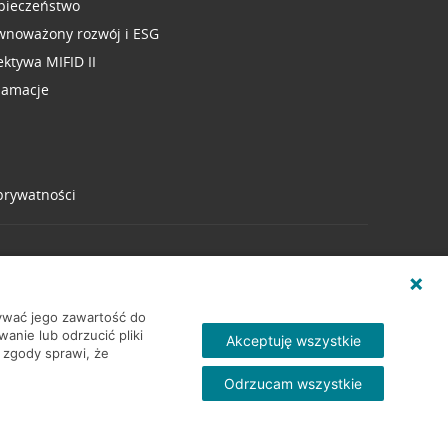
pieczeństwo
wnoważony rozwój i ESG
ektywa MIFID II
lamacje
 prywatności
wywać jego zawartość do
nie lub odrzucić pliki
Akceptuję wszystkie
 zgody sprawi, że
Odrzucam wszystkie