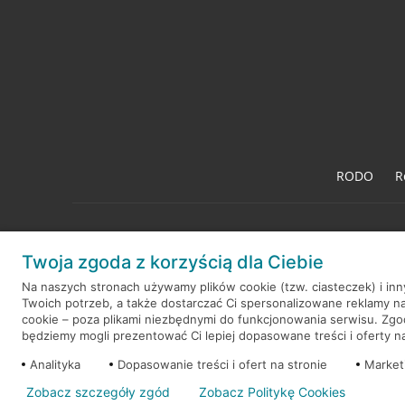
RODO
R
Twoja zgoda z korzyścią dla Ciebie
© 2026 Credit Agricole Bank Polska S.A. Wszelkie prawa zastrzeż
Na naszych stronach używamy plików cookie (tzw. ciasteczek) i in
Twoich potrzeb, a także dostarczać Ci spersonalizowane reklamy n
cookie – poza plikami niezbędnymi do funkcjonowania serwisu. Zg
będziemy mogli prezentować Ci lepiej dopasowane treści i oferty na 
Analityka
Dopasowanie treści i ofert na stronie
Market
Zobacz szczegóły zgód
Zobacz Politykę Cookies