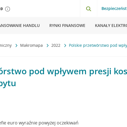
Bezpieczeńs
49
ANSOWANIE HANDLU
RYNKI FINANSOWE
KANAŁY ELEKTR
miczny
Makromapa
2022
Polskie przetwórstwo pod wpł
órstwo pod wpływem presji kos
pytu
trefie euro wyraźnie powyżej oczekiwań