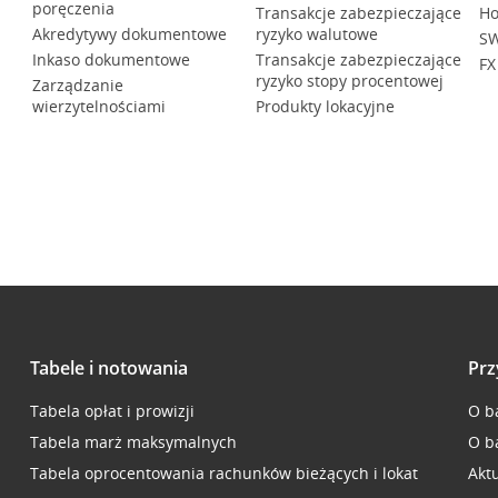
poręczenia
Transakcje zabezpieczające
Ho
Akredytywy dokumentowe
ryzyko walutowe
SW
Inkaso dokumentowe
Transakcje zabezpieczające
FX
ryzyko stopy procentowej
Zarządzanie
wierzytelnościami
Produkty lokacyjne
Tabele i notowania
Prz
Tabela opłat i prowizji
O b
Tabela marż maksymalnych
O b
Tabela oprocentowania rachunków bieżących i lokat
Akt