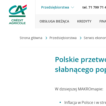
Przedsiębiorstwa
tel. 71 799 71 
OBSŁUGA BIEŻĄCA
KREDYTY
FIN
Strona główna
Przedsiębiorstwa
Serwis ekono
Polskie przetw
słabnącego po
W dzisiejszej MAKROmapie:
Inflacja w Polsce i w s