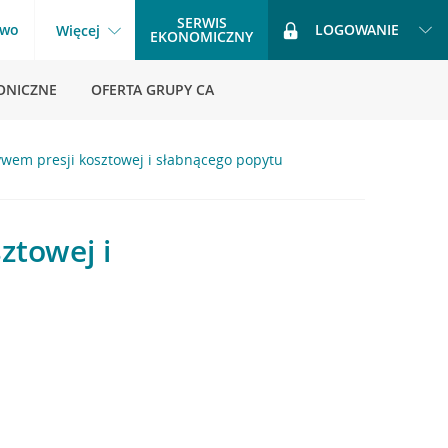
SERWIS
two
LOGOWANIE
Więcej
EKONOMICZNY
ONICZNE
OFERTA GRUPY CA
ywem presji kosztowej i słabnącego popytu
ztowej i