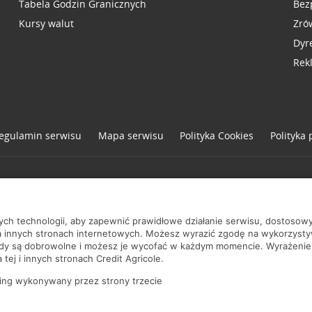
Tabela Godzin Granicznych
Bez
Kursy walut
Zró
Dyr
Rek
egulamin serwisu
Mapa serwisu
Polityka
Cookies
Polityka
one
nych technologii, aby zapewnić prawidłowe działanie serwisu, dostoso
a innych stronach internetowych. Możesz wyrazić zgodę na wykorzystywa
ody są dobrowolne i możesz je wycofać w każdym momencie. Wyrażenie
tej i innych stronach Credit Agricole.
ing wykonywany przez strony trzecie