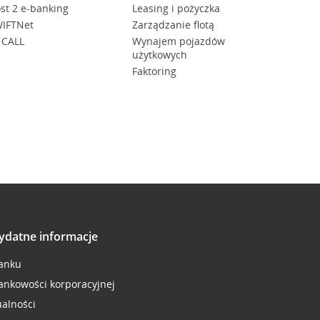
st 2 e-banking
Leasing i pożyczka
IFTNet
Zarządzanie flotą
 CALL
Wynajem pojazdów
użytkowych
Faktoring
ydatne informacje
anku
ankowości korporacyjnej
ualności