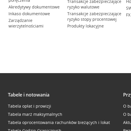
poręczenia
Transakcje zabezpieczające
Ho
Akredytywy dokumentowe
ryzyko walutowe
SW
Inkaso dokumentowe
Transakcje zabezpieczające
FX
ryzyko stopy procentowej
Zarządzanie
wierzytelnościami
Produkty lokacyjne
Tabele i notowania
Prz
Tabela opłat i prowizji
O b
Tabela marż maksymalnych
O b
Tabela oprocentowania rachunków bieżących i lokat
Akt
Tabela Godzin Granicznych
Bez