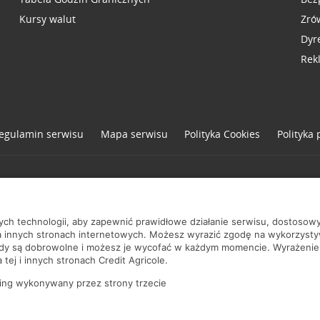
Kursy walut
Zró
Dyr
Rek
egulamin serwisu
Mapa serwisu
Polityka
Cookies
Polityka
one
nych technologii, aby zapewnić prawidłowe działanie serwisu, dostoso
a innych stronach internetowych. Możesz wyrazić zgodę na wykorzystywa
ody są dobrowolne i możesz je wycofać w każdym momencie. Wyrażenie
tej i innych stronach Credit Agricole.
ing wykonywany przez strony trzecie