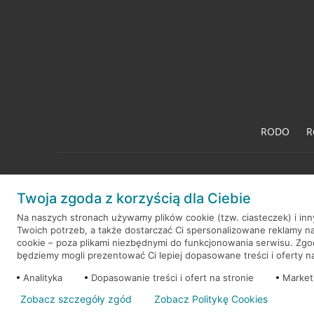
RODO
R
Twoja zgoda z korzyścią dla Ciebie
© 2026 Credit Agricole Bank Polska S.A. Wszelkie prawa zastrzeż
Na naszych stronach używamy plików cookie (tzw. ciasteczek) i in
Twoich potrzeb, a także dostarczać Ci spersonalizowane reklamy n
cookie – poza plikami niezbędnymi do funkcjonowania serwisu. Zg
będziemy mogli prezentować Ci lepiej dopasowane treści i oferty na 
Analityka
Dopasowanie treści i ofert na stronie
Market
Zobacz szczegóły zgód
Zobacz Politykę Cookies