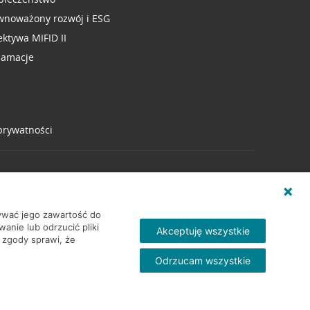
wnoważony rozwój i ESG
ektywa MIFID II
lamacje
 prywatności
wywać jego zawartość do
nie lub odrzucić pliki
Akceptuję wszystkie
 zgody sprawi, że
Odrzucam wszystkie