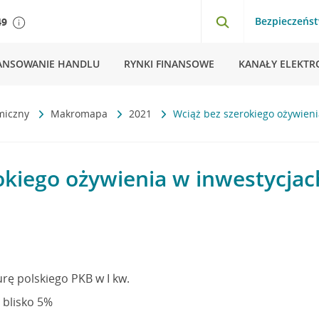
Bezpieczeńs
49
ANSOWANIE HANDLU
RYNKI FINANSOWE
KANAŁY ELEKTR
miczny
Makromapa
2021
Wciąż bez szerokiego ożywieni
okiego ożywienia w inwestycjac
rę polskiego PKB w I kw.
 blisko 5%