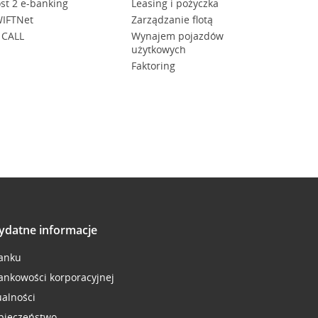
st 2 e-banking
Leasing i pożyczka
IFTNet
Zarządzanie flotą
 CALL
Wynajem pojazdów
użytkowych
Faktoring
ydatne informacje
anku
ankowości korporacyjnej
ualności
pieczeństwo