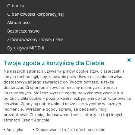
O banku
O bankowości korporacyjnej
Aktualności
Bezpieczeństwo
Zrównoważony rozwój i ESG
Dyrektywa MIFID II
Reklamacje
Twoja zgoda z korzyścią dla Ciebie
Na naszych stronach używamy plików cookie (tzw. ciasteczek) i
innych technologii, aby zapewnić prawidłowe działanie serwisu,
RODO
dostosowywać jego zawartość do Twoich potrzeb, a także
dostarczać Ci spersonalizowane reklamy na innych stronach
Regulamin serwisu
internetowych. Możesz wyrazić zgodę na wykorzystywanie lub
odrzucić pliki cookie – poza plikami niezbędnymi do funkcjonowania
Mapa serwisu
serwisu. Zgody są dobrowolne i możesz je wycofać w każdym
momencie. Wyrażenie zgody sprawi, że będziemy mogli
Polityka
Cookies
prezentować Ci lepiej dopasowane treści i oferty na tej i innych
stronach Credit Agricole.
Polityka prywatności
Analityka
Dopasowanie treści i ofert na stronie