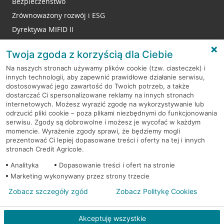
Bezpieczeństwo
Zrównoważony rozwój i ESG
Dyrektywa MIFID II
Reklamacje
Twoja zgoda z korzyścią dla Ciebie
Na naszych stronach używamy plików cookie (tzw. ciasteczek) i
innych technologii, aby zapewnić prawidłowe działanie serwisu,
RODO
dostosowywać jego zawartość do Twoich potrzeb, a także
dostarczać Ci spersonalizowane reklamy na innych stronach
Regulamin serwisu
internetowych. Możesz wyrazić zgodę na wykorzystywanie lub
odrzucić pliki cookie – poza plikami niezbędnymi do funkcjonowania
Mapa serwisu
serwisu. Zgody są dobrowolne i możesz je wycofać w każdym
momencie. Wyrażenie zgody sprawi, że będziemy mogli
Polityka
Cookies
prezentować Ci lepiej dopasowane treści i oferty na tej i innych
stronach Credit Agricole.
Polityka prywatności
Analityka
Dopasowanie treści i ofert na stronie
Marketing wykonywany przez strony trzecie
Zobacz szczegóły zgód
Zobacz Politykę Cookies
© 2026 Credit Agricole Bank Polska S.A. Wszelkie prawa zastrzeżone
Akceptuję wszystkie