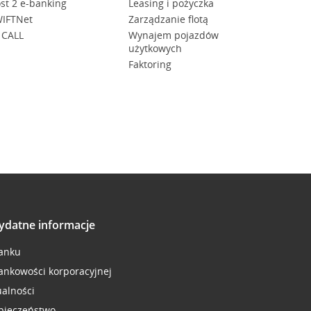
st 2 e-banking
Leasing i pożyczka
IFTNet
Zarządzanie flotą
 CALL
Wynajem pojazdów
użytkowych
Faktoring
ydatne informacje
anku
ankowości korporacyjnej
ualności
pieczeństwo