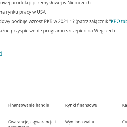
iowej produkcji przemysłowej w Niemczech
 na rynku pracy w USA
owy podbije wzrost PKB w 2021 r.? (patrz załącznik "
KPO ta
źne przyspieszenie programu szczepień na Węgrzech
d
Finansowanie handlu
Rynki finansowe
Ka
Gwarancje, e-gwarancje i
Wymiana walut
CA