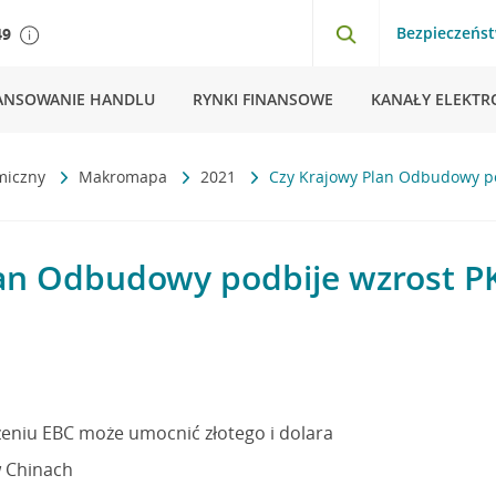
Bezpieczeńs
49
ANSOWANIE HANDLU
RYNKI FINANSOWE
KANAŁY ELEKTR
miczny
Makromapa
2021
Czy Krajowy Plan Odbudowy po
an Odbudowy podbije wzrost PK
eniu EBC może umocnić złotego i dolara
w Chinach