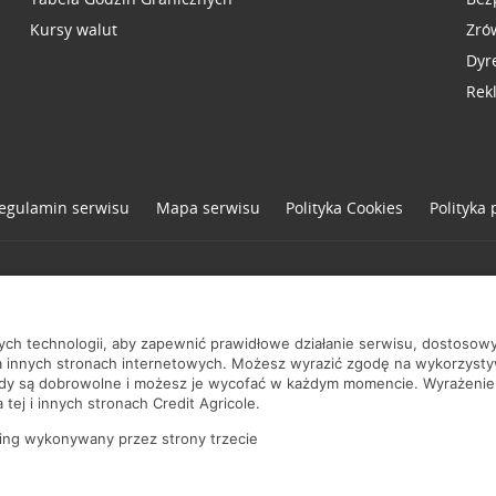
Kursy walut
Zró
Dyr
Rek
egulamin serwisu
Mapa serwisu
Polityka
Cookies
Polityka
one
nych technologii, aby zapewnić prawidłowe działanie serwisu, dostoso
a innych stronach internetowych. Możesz wyrazić zgodę na wykorzystywa
ody są dobrowolne i możesz je wycofać w każdym momencie. Wyrażenie
tej i innych stronach Credit Agricole.
ing wykonywany przez strony trzecie