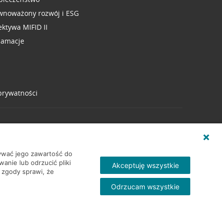
wnoważony rozwój i ESG
ektywa MIFID II
lamacje
 prywatności
wywać jego zawartość do
nie lub odrzucić pliki
Akceptuję wszystkie
 zgody sprawi, że
Odrzucam wszystkie