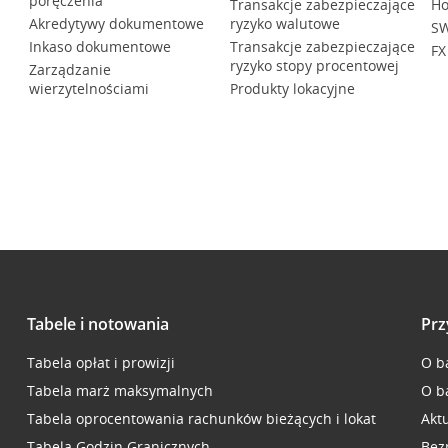
poręczenia
Transakcje zabezpieczające
Ho
Akredytywy dokumentowe
ryzyko walutowe
SW
Inkaso dokumentowe
Transakcje zabezpieczające
FX
ryzyko stopy procentowej
Zarządzanie
wierzytelnościami
Produkty lokacyjne
Tabele i notowania
Prz
Tabela opłat i prowizji
O b
Tabela marż maksymalnych
O b
Tabela oprocentowania rachunków bieżących i lokat
Akt
Tabela Godzin Granicznych
Bez