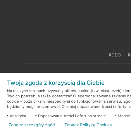
RODO
R
Twoja zgoda z korzyścią dla Ciebie
© 2026 Credit Agricole Bank Polska S.A. Wszelkie prawa zastrzeż
Na naszych stronach używamy plików cookie (tzw. ciasteczek) i in
Twoich potrzeb, a także dostarczać Ci spersonalizowane reklamy n
cookie – poza plikami niezbędnymi do funkcjonowania serwisu. Zg
będziemy mogli prezentować Ci lepiej dopasowane treści i oferty na 
Analityka
Dopasowanie treści i ofert na stronie
Market
Zobacz szczegóły zgód
Zobacz Politykę Cookies