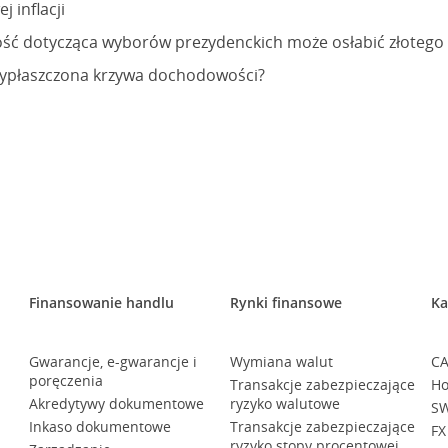
 inflacji
ć dotycząca wyborów prezydenckich może osłabić złotego
 wypłaszczona krzywa dochodowości?
Finansowanie handlu
Rynki finansowe
Ka
Gwarancje, e-gwarancje i
Wymiana walut
CA
poręczenia
Transakcje zabezpieczające
Ho
Akredytywy dokumentowe
ryzyko walutowe
SW
Inkaso dokumentowe
Transakcje zabezpieczające
FX
ryzyko stopy procentowej