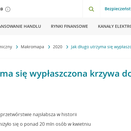
Bezpieczeńs
49
ANSOWANIE HANDLU
RYNKI FINANSOWE
KANAŁY ELEKTR
miczny
Makromapa
2020
Jak długo utrzyma się wypłas
zyma się wypłaszczona krzywa 
przetwórstwie najsłabsza w historii
iżyło się o ponad 20 mln osób w kwietniu