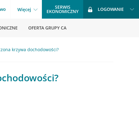
SERWIS
two
LOGOWANIE
Więcej
EKONOMICZNY
ONICZNE
OFERTA GRUPY CA
zczona krzywa dochodowości?
dochodowości?