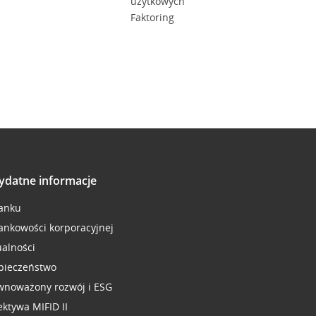
użytkowych
Faktoring
ydatne informacje
anku
ankowości korporacyjnej
ualności
pieczeństwo
wnoważony rozwój i ESG
ektywa MIFID II