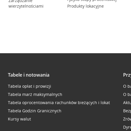
Zarządzanie
wierzytelnościami
Produkty lokacyjne
Tabele i notowania
Prz
Tabela opłat i prowizji
O b
Tabela marż maksymalnych
O b
Tabela oprocentowania rachunków bieżących i lokat
Akt
Tabela Godzin Granicznych
Bez
Kursy walut
Zró
Dyr