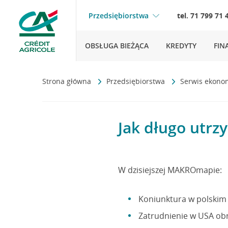
Przedsiębiorstwa
tel. 71 799 71 
OBSŁUGA BIEŻĄCA
KREDYTY
FIN
Strona główna
Przedsiębiorstwa
Serwis ekono
Jak długo utr
W dzisiejszej MAKROmapie:
Koniunktura w polskim 
Zatrudnienie w USA obn