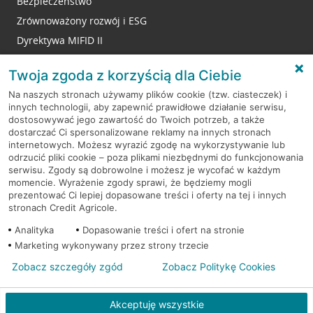
Bezpieczeństwo
Zrównoważony rozwój i ESG
Dyrektywa MIFID II
Reklamacje
Twoja zgoda z korzyścią dla Ciebie
Na naszych stronach używamy plików cookie (tzw. ciasteczek) i
innych technologii, aby zapewnić prawidłowe działanie serwisu,
RODO
dostosowywać jego zawartość do Twoich potrzeb, a także
dostarczać Ci spersonalizowane reklamy na innych stronach
Regulamin serwisu
internetowych. Możesz wyrazić zgodę na wykorzystywanie lub
odrzucić pliki cookie – poza plikami niezbędnymi do funkcjonowania
Mapa serwisu
serwisu. Zgody są dobrowolne i możesz je wycofać w każdym
momencie. Wyrażenie zgody sprawi, że będziemy mogli
Polityka
Cookies
prezentować Ci lepiej dopasowane treści i oferty na tej i innych
stronach Credit Agricole.
Polityka prywatności
Analityka
Dopasowanie treści i ofert na stronie
Marketing wykonywany przez strony trzecie
Zobacz szczegóły zgód
Zobacz Politykę Cookies
© 2026 Credit Agricole Bank Polska S.A. Wszelkie prawa zastrzeżone
Akceptuję wszystkie