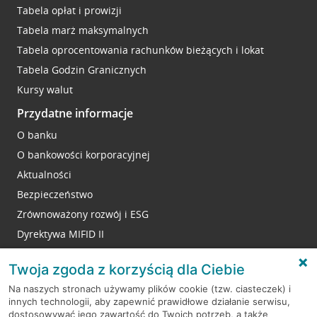
Tabela opłat i prowizji
Tabela marż maksymalnych
Tabela oprocentowania rachunków bieżących i lokat
Tabela Godzin Granicznych
Kursy walut
Przydatne informacje
O banku
O bankowości korporacyjnej
Aktualności
Bezpieczeństwo
Zrównoważony rozwój i ESG
Dyrektywa MIFID II
Reklamacje
Twoja zgoda z korzyścią dla Ciebie
Na naszych stronach używamy plików cookie (tzw. ciasteczek) i
innych technologii, aby zapewnić prawidłowe działanie serwisu,
RODO
dostosowywać jego zawartość do Twoich potrzeb, a także