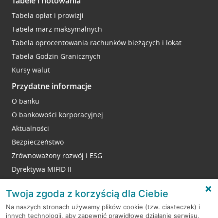
Tabele i notowania
Tabela opłat i prowizji
Tabela marż maksymalnych
Tabela oprocentowania rachunków bieżących i lokat
Tabela Godzin Granicznych
Kursy walut
Przydatne informacje
O banku
O bankowości korporacyjnej
Aktualności
Bezpieczeństwo
Zrównoważony rozwój i ESG
Dyrektywa MIFID II
Reklamacje
Twoja zgoda z korzyścią dla Ciebie
Na naszych stronach używamy plików cookie (tzw. ciasteczek) i
innych technologii, aby zapewnić prawidłowe działanie serwisu,