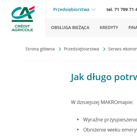
Przedsiębiorstwa
tel. 71 799 71 
OBSŁUGA BIEŻĄCA
KREDYTY
FIN
Strona główna
Przedsiębiorstwa
Serwis ekono
Jak długo pot
W dzisiejszej MAKROmapie:
Wyraźne przyspieszenie
Obniżenie wieku emery