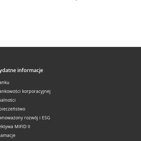
ydatne informacje
anku
ankowości korporacyjnej
ualności
pieczeństwo
wnoważony rozwój i ESG
ektywa MIFID II
lamacje