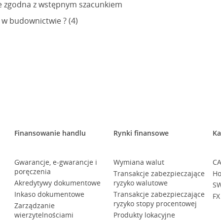
sce zgodna z wstępnym szacunkiem
w budownictwie ? (4)
Finansowanie handlu
Rynki finansowe
Ka
Gwarancje, e-gwarancje i
Wymiana walut
CA
poręczenia
Transakcje zabezpieczające
Ho
Akredytywy dokumentowe
ryzyko walutowe
SW
Inkaso dokumentowe
Transakcje zabezpieczające
FX
ryzyko stopy procentowej
Zarządzanie
wierzytelnościami
Produkty lokacyjne