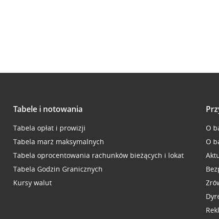
Tabele i notowania
Prz
Tabela opłat i prowizji
O b
Tabela marż maksymalnych
O b
Tabela oprocentowania rachunków bieżących i lokat
Akt
Tabela Godzin Granicznych
Bez
Kursy walut
Zró
Dyr
Rek