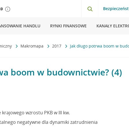
Bezpieczeńs
49
ANSOWANIE HANDLU
RYNKI FINANSOWE
KANAŁY ELEKTR
miczny
Makromapa
2017
Jak długo potrwa boom w budo
rwa boom w budownictwie? (4)
 krajowego wzrostu PKB w III kw.
talnego negatywne dla dynamiki zatrudnienia