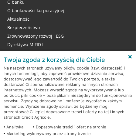
O banku
O bankowości korporacyjnej
Aktualności
Bezpieczeństwo
Zrównoważony rozwój i ESG
Dyrektywa MIFID II
Reklamacje
Twoja zgoda z korzyścią dla Ciebie
Na naszych stronach używamy plików cookie (tzw. ciasteczek) i
innych technologii, aby zapewnić prawidłowe działanie serwisu,
RODO
dostosowywać jego zawartość do Twoich potrzeb, a także
dostarczać Ci spersonalizowane reklamy na innych stronach
Regulamin serwisu
internetowych. Możesz wyrazić zgodę na wykorzystywanie lub
odrzucić pliki cookie – poza plikami niezbędnymi do funkcjonowania
Mapa serwisu
serwisu. Zgody są dobrowolne i możesz je wycofać w każdym
momencie. Wyrażenie zgody sprawi, że będziemy mogli
Polityka
Cookies
prezentować Ci lepiej dopasowane treści i oferty na tej i innych
stronach Credit Agricole.
Polityka prywatności
Analityka
Dopasowanie treści i ofert na stronie
Marketing wykonywany przez strony trzecie