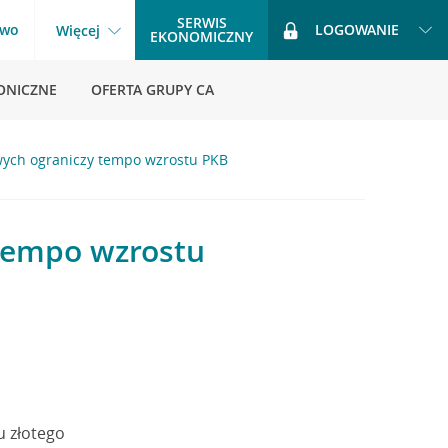
SERWIS
two
LOGOWANIE
Więcej
EKONOMICZNY
ONICZNE
OFERTA GRUPY CA
wych ograniczy tempo wzrostu PKB
tempo wzrostu
u złotego