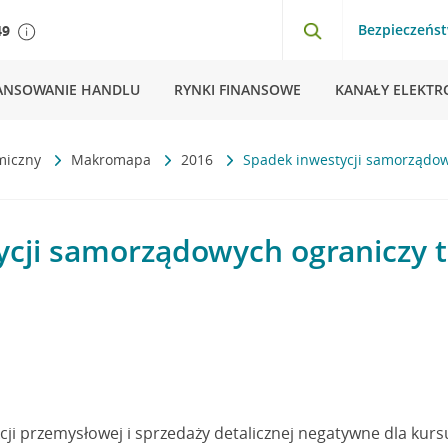
Bezpieczeńs
49
ANSOWANIE HANDLU
RYNKI FINANSOWE
KANAŁY ELEKTR
miczny
Makromapa
2016
Spadek inwestycji samorządo
ycji samorządowych ograniczy 
ji przemysłowej i sprzedaży detalicznej negatywne dla kurs