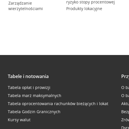
ryzyko stopy procentowej
Zarządzanie
wierzytelnościami
Produkty lokacyjne
Tabele i notowania
Prz
Tabela opłat i prowizji
O b
Tabela marż maksymalnych
O b
Tabela oprocentowania rachunków bieżących i lokat
Akt
Tabela Godzin Granicznych
Bez
Kursy walut
Zró
Dyr