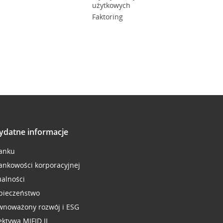
użytkowych
Faktoring
ydatne informacje
anku
ankowości korporacyjnej
ualności
pieczeństwo
wnoważony rozwój i ESG
ektywa MIFID II